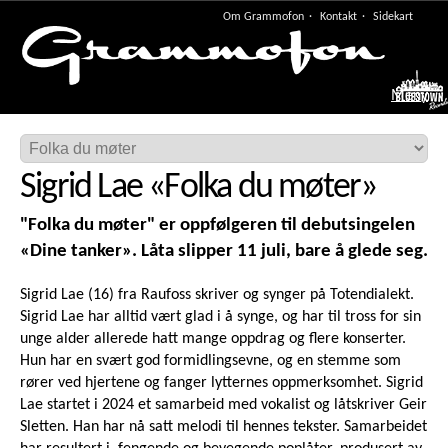
Om Grammofon
Kontakt
Sidekart
Meny
Sigrid Lae
«
Folka du møter
»
"Folka du møter" er oppfølgeren til debutsingelen
«Dine tanker». Låta slipper 11 juli, bare å glede seg.
Sigrid Lae (16) fra Raufoss skriver og synger på Totendialekt.
Sigrid Lae har alltid vært glad i å synge, og har til tross for sin
unge alder allerede hatt mange oppdrag og flere konserter.
Hun har en svært god formidlingsevne, og en stemme som
rører ved hjertene og fanger lytternes oppmerksomhet. Sigrid
Lae startet i 2024 et samarbeid med vokalist og låtskriver Geir
Sletten. Han har nå satt melodi til hennes tekster. Samarbeidet