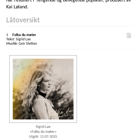
har resultert i fengende og bevegende poplåter, produsert av
Kai Løland.
Låtoversikt
1
Folka du møter
Sigrid Lae
Geir Sletten
Sigrid Lae
«Folka du møter»
Utgitt: 11.07-2025