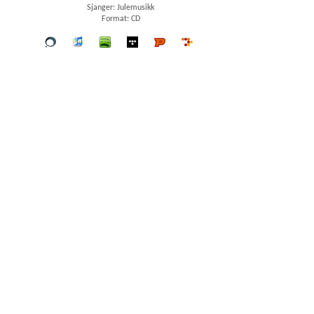
Sjanger: Julemusikk
Format: CD
Vår
iTunes
spotify
wimp
Platekompaniet
7digital
butikk