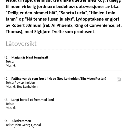
festet til tape, deriblant tre unike duetter med Roy, i tillegg
til noen virkelig jordnære bedehus-roots-versjoner av bl.a.
“Deilig er den himmel blå”, “Sancta Lucia”, “Himlen i min
famn” og “Nå tennes tusen julelys”. Lydopptakene er gjort
av Robert Jønnum (ref. Ai Phoenix, King of Convenience, St.
Thomas), med Sigbjørn Tveite som produsent.
Låtoversikt
1
Maria går blant tornekratt
2
Fattige var de som først fikk se (Roy Lønhøiden/Elin Moen Rusten)
Roy Lønhøiden
Roy Lønhøiden
3
Langt borte i et fremmed land
4
Juledrømmen
John Georg Ljosdal