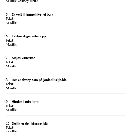
Valborg Tveite
5
Eg veit i himmelriket ei borg
6
I østen stiger solen opp
7
Majas vinterbån
8
Her er det ny som på jorderik skjedde
9
Himlen i min famn
10
Deilig er den himmel blå