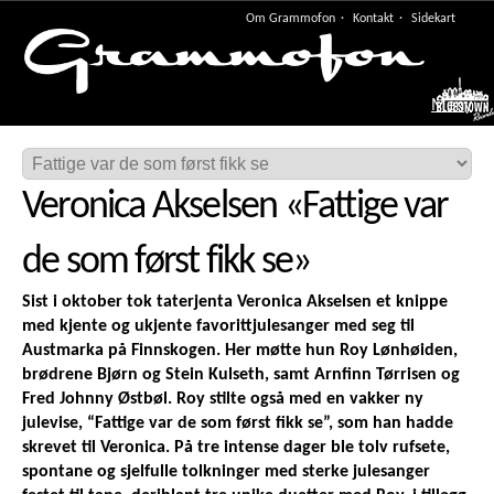
Om Grammofon
Kontakt
Sidekart
Meny
Veronica Akselsen
«
Fattige var
de som først fikk se
»
Sist i oktober tok taterjenta Veronica Akselsen et knippe
med kjente og ukjente favorittjulesanger med seg til
Austmarka på Finnskogen. Her møtte hun Roy Lønhøiden,
brødrene Bjørn og Stein Kulseth, samt Arnfinn Tørrisen og
Fred Johnny Østbøl. Roy stilte også med en vakker ny
julevise, “Fattige var de som først fikk se”, som han hadde
skrevet til Veronica. På tre intense dager ble tolv rufsete,
spontane og sjelfulle tolkninger med sterke julesanger