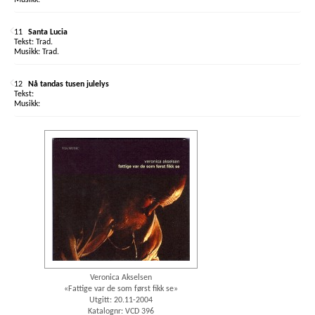
11
Santa Lucia
Trad.
Trad.
12
Nå tandas tusen julelys
Veronica Akselsen
«Fattige var de som først fikk se»
Utgitt: 20.11-2004
Katalognr: VCD 396