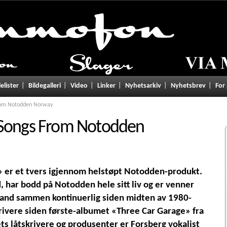
lelister
Bildegalleri
Video
Linker
Nyhetsarkiv
Nyhetsbrev
For
rom Notodden Norway
Songs From Notodden
er et tvers igjennom helstøpt Notodden-produkt.
 har bodd på Notodden hele sitt liv og er venner
band sammen kontinuerlig siden midten av 1980-
krivere siden første-albumet «Three Car Garage» fra
dets låtskrivere og produsenter er Forsberg vokalist