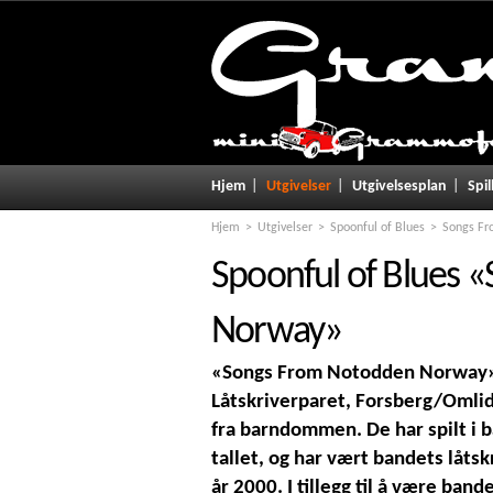
Hjem
Utgivelser
Utgivelsesplan
Spil
Hjem
Utgivelser
Spoonful of Blues
Songs F
Spoonful of Blues
«
Norway
»
«Songs From Notodden Norway» 
Låtskriverparet, Forsberg/Omlid,
fra barndommen. De har spilt i 
tallet, og har vært bandets låts
år 2000. I tillegg til å være ban