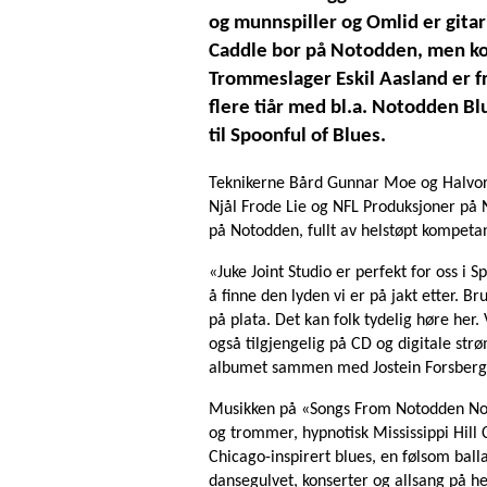
og munnspiller og Omlid er gitar
Caddle bor på Notodden, men ko
Trommeslager Eskil Aasland er fr
flere tiår med bl.a. Notodden Bl
til Spoonful of Blues.
Teknikerne Bård Gunnar Moe og Halvor H
Njål Frode Lie og NFL Produksjoner på 
på Notodden, fullt av helstøpt kompeta
«Juke Joint Studio er perfekt for oss i 
å finne den lyden vi er på jakt etter. B
på plata. Det kan folk tydelig høre her.
også tilgjengelig på CD og digitale st
albumet sammen med Jostein Forsberg
Musikken på «Songs From Notodden Nor
og trommer, hypnotisk Mississippi Hill C
Chicago-inspirert blues, en følsom ball
dansegulvet, konserter og allsang på hef