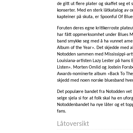
de gitt ut flere plater og skaffet seg e
konserter. Med en sterk låtkatalog av
kapteiner på skuta, er Spoonful Of Blu
Foruten deres egne kritikerroste plate
har fått oppmerksomhet under Blues Mu
band smykke seg med å ha vunnet ameri
Album of the Year». Det skjedde med al
Notodden sammen med Mississippi-arti
Louisiana-artisten Lazy Lester på han
Listen». Morten Omlid og Jostein Forsbe
Awards-nominerte album «Back To The 
skjedd med noen norske bluesband hverk
Det populære bandet fra Notodden vet å s
selge sjela si for at folk skal ha en uf
Notoddenbandet ha nye låter og et top
fans.
Låtoversikt