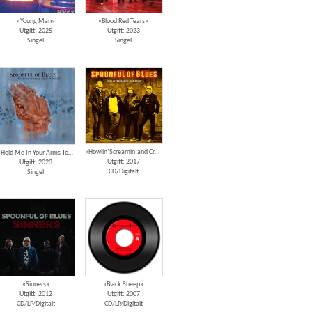
«Young Man»
«Blood Red Tears»
Utgitt: 2025
Utgitt: 2023
Singel
Singel
«Howlin`Screamin`and Cryin`»
«Hold Me In Your Arms Tonight»
Utgitt: 2017
Utgitt: 2023
CD/Digitalt
Singel
«Sinners»
«Black Sheep»
Utgitt: 2012
Utgitt: 2007
CD/LP/Digitalt
CD/LP/Digitalt