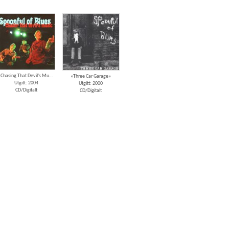
«Chasing That Devil's Music»
«Three Car Garage»
Utgitt: 2004
Utgitt: 2000
CD/Digitalt
CD/Digitalt