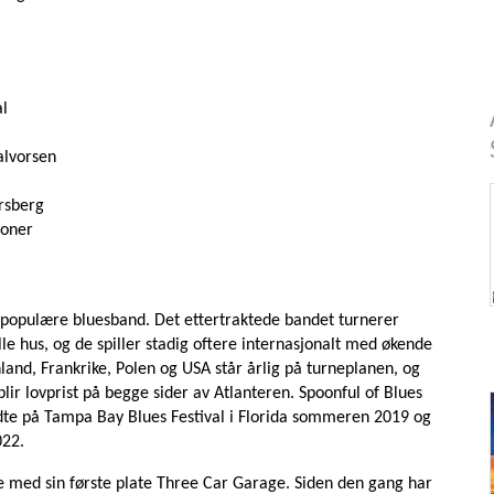
al
alvorsen
rsberg
joner
 populære bluesband. Det ettertraktede bandet turnerer
lle hus, og de spiller stadig oftere internasjonalt med økende
nd, Frankrike, Polen og USA står årlig på turneplanen, og
lir lovprist på begge sider av Atlanteren. Spoonful of Blues
ådte på Tampa Bay Blues Festival i Florida sommeren 2019 og
022.
te med sin første plate Three Car Garage. Siden den gang har