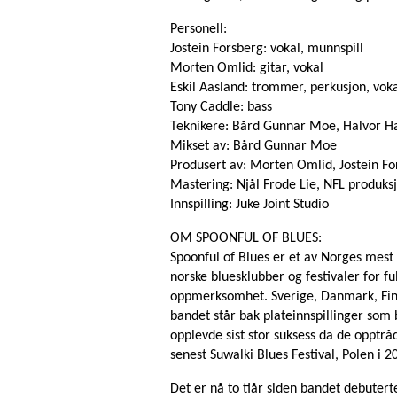
Personell:
Jostein Forsberg: vokal, munnspill
Morten Omlid: gitar, vokal
Eskil Aasland: trommer, perkusjon, vok
Tony Caddle: bass
Teknikere: Bård Gunnar Moe, Halvor H
Mikset av: Bård Gunnar Moe
Produsert av: Morten Omlid, Jostein Fo
Mastering: Njål Frode Lie, NFL produks
Innspilling: Juke Joint Studio
OM SPOONFUL OF BLUES:
Spoonful of Blues er et av Norges mest
norske bluesklubber og festivaler for fu
oppmerksomhet. Sverige, Danmark, Finla
bandet står bak plateinnspillinger som b
opplevde sist stor suksess da de opptr
senest Suwalki Blues Festival, Polen i 2
Det er nå to tiår siden bandet debuter