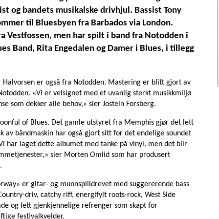
ist og bandets musikalske drivhjul. Bassist Tony
mmer til Bluesbyen fra Barbados via London.
a Vestfossen, men har spilt i band fra Notodden i
ues Band, Rita Engedalen og Damer i Blues, i tillegg
alvorsen er også fra Notodden. Mastering er blitt gjort av
Notodden. «Vi er velsignet med et uvanlig sterkt musikkmiljø
nse som dekker alle behov,» sier Jostein Forsberg.
Spoonful of Blues. Det gamle utstyret fra Memphis gjør det lett
ruk av båndmaskin har også gjort sitt for det endelige soundet
 Vi har laget dette albumet med tanke på vinyl, men det blir
rømmetjenester,» sier Morten Omlid som har produsert
.
way» er gitar- og munnspilldrevet med suggererende bass
ountry-driv, catchy riff, energifylt roots-rock, West Side
ade og lett gjenkjennelige refrenger som skapt for
tige festivalkvelder.