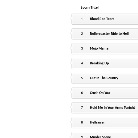
Spornr
Tittel
1
Blood Red Tears
2
Rollercoaster Ride to Hell
3
Mojo Mama
4
Breaking Up
5
Out In The Country
6
Crush On You
7
Hold Me In Your Arms Tonight
8
Hellraiser
9
Murder Scene