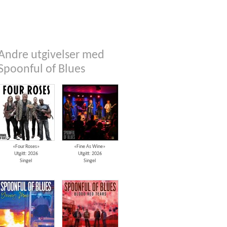
Andre utgivelser med
Spoonful of Blues
«Four Roses»
«Fine As Wine»
Utgitt: 2026
Utgitt: 2026
Singel
Singel