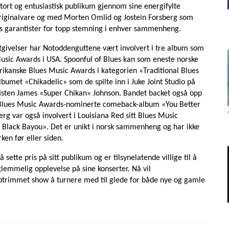
t stort og entusiastisk publikum gjennom sine energifylte
 originalvare og med Morten Omlid og Jostein Forsberg som
es garantister for topp stemning i enhver sammenheng.
utgivelser har Notoddenguttene vært involvert i tre album som
sic Awards i USA. Spoonful of Blues kan som eneste norske
kanske Blues Music Awards i kategorien «Traditional Blues
bumet «Chikadelic» som de spilte inn i Juke Joint Studio på
sten James «Super Chikan» Johnson. Bandet backet også opp
s Blues Music Awards-nominerte comeback-album «You Better
rg var også involvert i Louisiana Red sitt Blues Music
Black Bayou». Det er unikt i norsk sammenheng og har ikke
en før eller siden.
ette pris på sitt publikum og er tilsynelatende villige til å
orglemmelig opplevelse på sine konserter. Nå vil
ptrimmet show å turnere med til glede for både nye og gamle