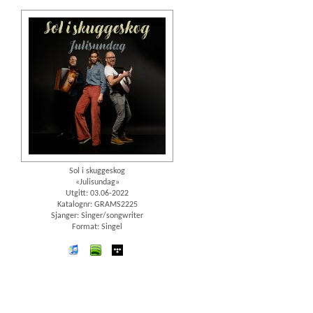
Sol i skuggeskog
«Julisundag»
Utgitt: 03.06-2022
Katalognr: GRAMS2225
Sjanger: Singer/songwriter
Format: Singel
iTunes
spotify
wimp