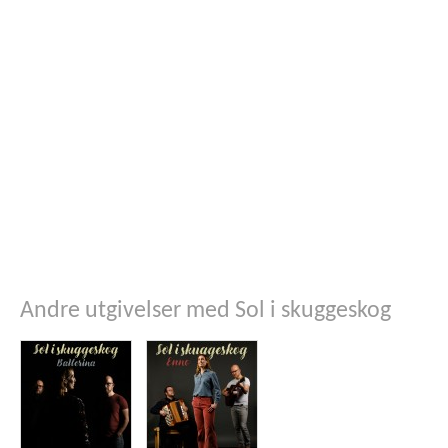
Andre utgivelser med Sol i skuggeskog