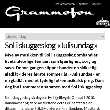
Om Grammofon
Kontakt
Sidekart
Meny
Sol i skuggeskog
«
Julisundag
»
Mye av musikken til Sol i skuggeskog omhandler
livets alvorlige temaer, som kjærlighet, sorg og
savn. Denne gangen slipper bandet en skikkelig
gladlåt - deres første sommerlåt. «Julisundag» er
en gladlåt med et tydelig folkemusikalsk preg. Dans
deg inn i sommeren sammen med Sol i skuggeskog.
Sol i skuggeskog så dagens lys i fjellbygda Oppdal i 2010.
Bandnavnet og flere av tekstene deres er hentet fra en
diktsamling, signert Skjåk-dikteren, Finn Sandum. Musikalsk