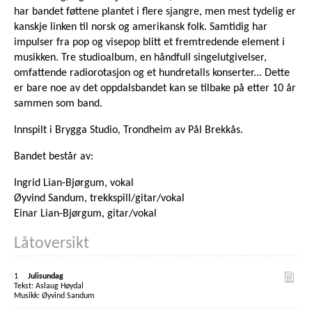
har bandet føttene plantet i flere sjangre, men mest tydelig er
kanskje linken til norsk og amerikansk folk. Samtidig har
impulser fra pop og visepop blitt et fremtredende element i
musikken. Tre studioalbum, en håndfull singelutgivelser,
omfattende radiorotasjon og et hundretalls konserter... Dette
er bare noe av det oppdalsbandet kan se tilbake på etter 10 år
sammen som band.
Innspilt i Brygga Studio, Trondheim av Pål Brekkås.
Bandet består av:
Ingrid Lian-Bjørgum, vokal
Øyvind Sandum, trekkspill/gitar/vokal
Einar Lian-Bjørgum, gitar/vokal
Låtoversikt
1
Julisundag
Aslaug Høydal
Øyvind Sandum