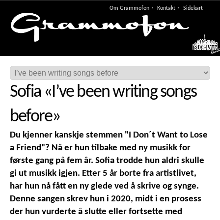
Om Grammofon
Kontakt
Sidekart
Meny
Sofia
«
I’ve been writing songs
before
»
Du kjenner kanskje stemmen "I Don´t Want to Lose
a Friend"? Nå er hun tilbake med ny musikk for
første gang på fem år. Sofia trodde hun aldri skulle
gi ut musikk igjen. Etter 5 år borte fra artistlivet,
har hun nå fått en ny glede ved å skrive og synge.
Denne sangen skrev hun i 2020, midt i en prosess
der hun vurderte å slutte eller fortsette med