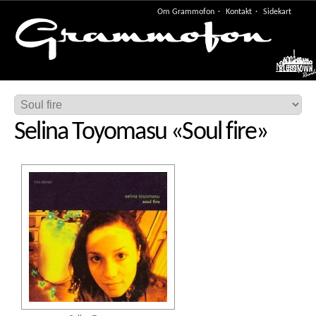
Om Grammofon
Kontakt
Sidekart
Meny
Selina Toyomasu
«
Soul fire
»