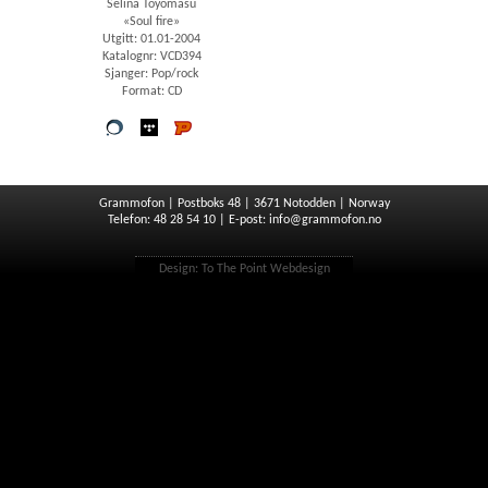
Selina Toyomasu
«Soul fire»
Utgitt: 01.01-2004
Katalognr: VCD394
Sjanger: Pop/rock
Format: CD
Vår
wimp
Platekompaniet
butikk
Grammofon | Postboks 48 | 3671 Notodden | Norway
Telefon: 48 28 54 10 | E-post:
info@grammofon.no
Design:
To The Point Webdesign