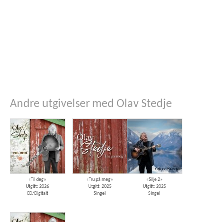
Andre utgivelser med Olav Stedje
«Til deg»
«Tru på meg»
«Silje 2»
Utgitt: 2026
Utgitt: 2025
Utgitt: 2025
CD/Digitalt
Singel
Singel