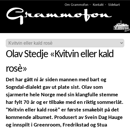
Om Grammofon
Kontakt
Sidekart
Meny
Olav Stedje
«
Kvitvin eller kald
rosè
»
Det har gått ni år siden mannen med bart og
Sogndal-dialekt gav ut plate sist. Olav som
sjarmerte hele Norge med sin klangfulle stemme
har fylt 70 år og er tilbake med en riktig sommerlåt.
"Kvitvin eller kald rosè" er første smakebit på det
kommende albumet. Produsert av Svein Dag Hauge
og innspilt i Greenroom, Fredrikstad og Stua