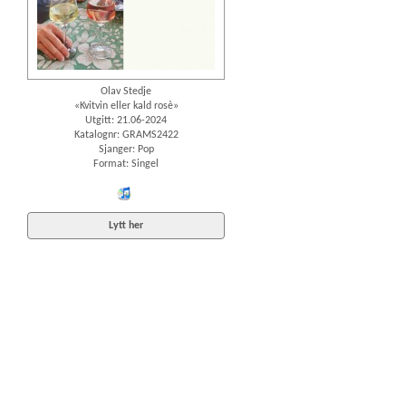
Olav Stedje
«Kvitvin eller kald rosè»
Utgitt: 21.06-2024
Katalognr: GRAMS2422
Sjanger: Pop
Format: Singel
iTunes
Lytt her