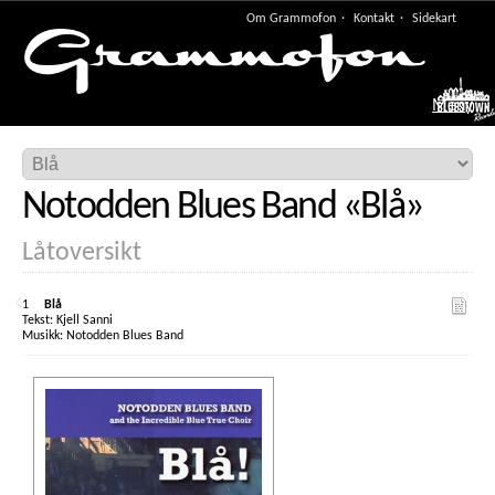
Om Grammofon
Kontakt
Sidekart
Meny
Notodden Blues Band
«
Blå
»
Låtoversikt
1
Blå
Kjell Sanni
Notodden Blues Band