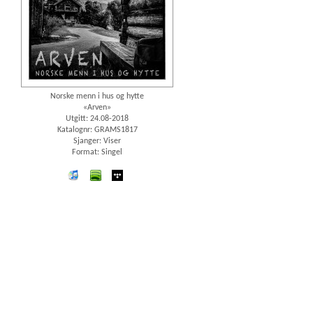
Norske menn i hus og hytte
«Arven»
Utgitt: 24.08-2018
Katalognr: GRAMS1817
Sjanger: Viser
Format: Singel
iTunes
spotify
wimp