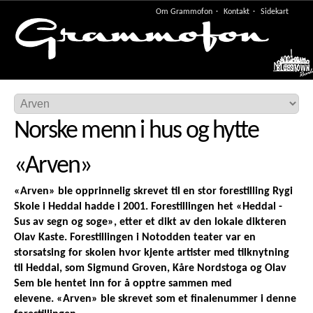
Om Grammofon
Kontakt
Sidekart
Meny
Norske menn i hus og hytte
«
Arven
»
«Arven» ble opprinnelig skrevet til en stor forestilling Rygi
Skole i Heddal hadde i 2001. Forestillingen het «Heddal -
Sus av segn og soge», etter et dikt av den lokale dikteren
Olav Kaste. Forestillingen i Notodden teater var en
storsatsing for skolen hvor kjente artister med tilknytning
til Heddal, som Sigmund Groven, Kåre Nordstoga og Olav
Sem ble hentet inn for å opptre sammen med
elevene. «Arven» ble skrevet som et finalenummer i denne