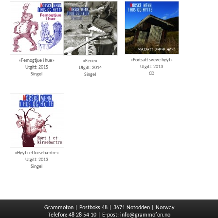
«Fortsatt sveve høyt»
«Femogtjue i hue»
«Ferie»
Utgitt: 2013
Utgitt: 2015
Utgitt: 2014
CD
Singel
Singel
«Høyt i et kirsebærtre»
Utgitt: 2013
Singel
Grammofon | Postboks 48 | 3671 Notodden | Norway
Telefon: 48 28 54 10 | E-post:
info@grammofon.no