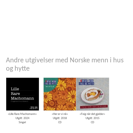
Andre utgivelser med Norske menn i hus
og hytte
«Lille Rare Machomann»
«Her er vi nå»
«Feig når det gjelder»
Utgitt: 2024
Utgitt: 2018
Utgitt: 2015
Singel
CD
CD