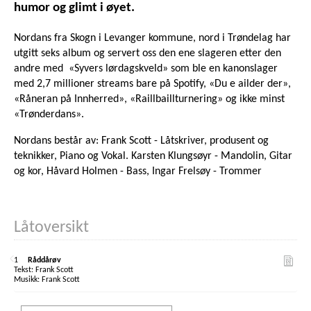
humor og glimt i øyet.
Nordans fra Skogn i Levanger kommune, nord i Trøndelag har
utgitt seks album og servert oss den ene slageren etter den
andre med «Syvers lørdagskveld» som ble en kanonslager
med 2,7 millioner streams bare på Spotify, «Du e ailder der»,
«Råneran på Innherred», «Raillbaillturnering» og ikke minst
«Trønderdans».
Nordans består av: Frank Scott - Låtskriver, produsent og
teknikker, Piano og Vokal. Karsten Klungsøyr - Mandolin, Gitar
og kor, Håvard Holmen - Bass, Ingar Frelsøy - Trommer
Låtoversikt
1
Råddårøv
Frank Scott
Frank Scott