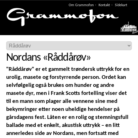
Om Grammofon
Kontakt
Sidekart
Meny
Nordans
«
Råddårøv
»
"Råddårøv" er et gammelt trøndersk uttrykk for en
urolig, masete og forstyrrende person. Ordet kan
selvfølgelig også brukes om hunder og andre
masete dyr, men i Frank Scotts fortelling viser det
til en mann som plager alle vennene sine med
bekymringer etter noen uheldige hendelser på
gårsdagens fest. Låten er en rolig og stemningsfull
ballade med et enkelt, akustisk uttrykk – en litt
annerledes side av Nordans, men fortsatt med