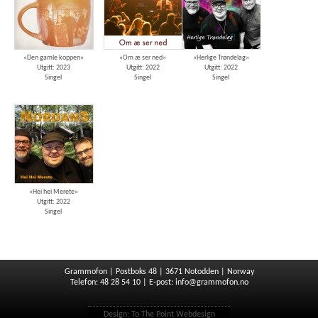
«Den gamle koppen»
«Om æ ser ned»
«Herlige Trøndelag»
Utgitt: 2023
Utgitt: 2022
Utgitt: 2022
Singel
Singel
Singel
«Hei hei Merete»
Utgitt: 2022
Singel
Grammofon | Postboks 48 | 3671 Notodden | Norway
Telefon: 48 28 54 10 | E-post:
info@grammofon.no
Design:
To The Point Webdesign