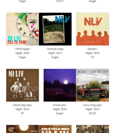
CD/LP
Singel
Singel
«Tell til tjuge»
«Vent på meg»
«Broder»
Utgitt: 2020
Utgitt: 2017
Utgitt: 2016
Singel
Singel
CD
«Stram deg opp»
«Finne jula»
«Leva meg opp»
Utgitt: 2015
Utgitt: 2014
Utgitt: 2014
EP
Singel
CD/LP