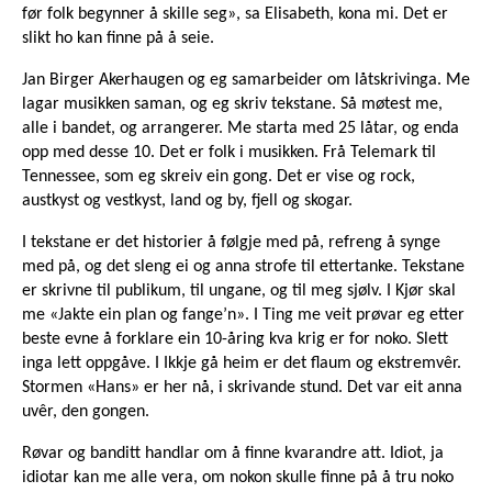
før folk begynner å skille seg», sa Elisabeth, kona mi. Det er
slikt ho kan finne på å seie.
Jan Birger Akerhaugen og eg samarbeider om låtskrivinga. Me
lagar musikken saman, og eg skriv tekstane. Så møtest me,
alle i bandet, og arrangerer. Me starta med 25 låtar, og enda
opp med desse 10. Det er folk i musikken. Frå Telemark til
Tennessee, som eg skreiv ein gong. Det er vise og rock,
austkyst og vestkyst, land og by, fjell og skogar.
I tekstane er det historier å følgje med på, refreng å synge
med på, og det sleng ei og anna strofe til ettertanke. Tekstane
er skrivne til publikum, til ungane, og til meg sjølv. I Kjør skal
me «Jakte ein plan og fange’n». I Ting me veit prøvar eg etter
beste evne å forklare ein 10-åring kva krig er for noko. Slett
inga lett oppgåve. I Ikkje gå heim er det flaum og ekstremvêr.
Stormen «Hans» er her nå, i skrivande stund. Det var eit anna
uvêr, den gongen.
Røvar og banditt handlar om å finne kvarandre att. Idiot, ja
idiotar kan me alle vera, om nokon skulle finne på å tru noko