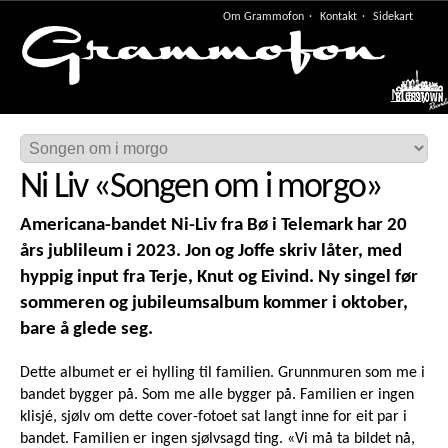
Om Grammofon
Kontakt
Sidekart
Meny
Ni Liv
«
Songen om i morgo
»
Americana-bandet Ni-Liv fra Bø i Telemark har 20
års jublileum i 2023. Jon og Joffe skriv låter, med
hyppig input fra Terje, Knut og Eivind. Ny singel før
sommeren og jubileumsalbum kommer i oktober,
bare å glede seg.
Dette albumet er ei hylling til familien. Grunnmuren som me i
bandet bygger på. Som me alle bygger på. Familien er ingen
klisjé, sjølv om dette cover-fotoet sat langt inne for eit par i
bandet. Familien er ingen sjølvsagd ting. «Vi må ta bildet nå,