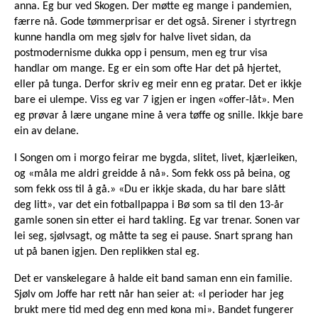
anna. Eg bur ved Skogen. Der møtte eg mange i pandemien,
færre nå. Gode tømmerprisar er det også. Sirener i styrtregn
kunne handla om meg sjølv for halve livet sidan, da
postmodernisme dukka opp i pensum, men eg trur visa
handlar om mange. Eg er ein som ofte Har det på hjertet,
eller på tunga. Derfor skriv eg meir enn eg pratar. Det er ikkje
bare ei ulempe. Viss eg var 7 igjen er ingen «offer-låt». Men
eg prøvar å lære ungane mine å vera tøffe og snille. Ikkje bare
ein av delane.
I Songen om i morgo feirar me bygda, slitet, livet, kjærleiken,
og «måla me aldri greidde å nå». Som fekk oss på beina, og
som fekk oss til å gå.» «Du er ikkje skada, du har bare slått
deg litt», var det ein fotballpappa i Bø som sa til den 13-år
gamle sonen sin etter ei hard takling. Eg var trenar. Sonen var
lei seg, sjølvsagt, og måtte ta seg ei pause. Snart sprang han
ut på banen igjen. Den replikken stal eg.
Det er vanskelegare å halde eit band saman enn ein familie.
Sjølv om Joffe har rett når han seier at: «I perioder har jeg
brukt mere tid med deg enn med kona mi». Bandet fungerer