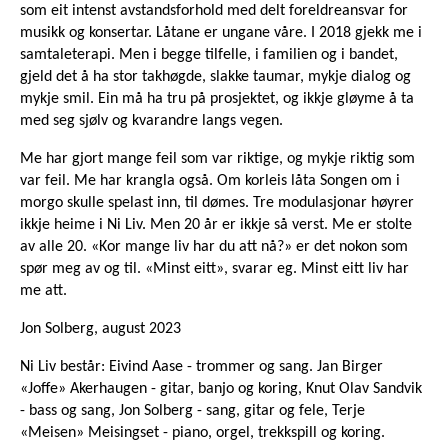
som eit intenst avstandsforhold med delt foreldreansvar for
musikk og konsertar. Låtane er ungane våre. I 2018 gjekk me i
samtaleterapi. Men i begge tilfelle, i familien og i bandet,
gjeld det å ha stor takhøgde, slakke taumar, mykje dialog og
mykje smil. Ein må ha tru på prosjektet, og ikkje gløyme å ta
med seg sjølv og kvarandre langs vegen.
Me har gjort mange feil som var riktige, og mykje riktig som
var feil. Me har krangla også. Om korleis låta Songen om i
morgo skulle spelast inn, til dømes. Tre modulasjonar høyrer
ikkje heime i Ni Liv. Men 20 år er ikkje så verst. Me er stolte
av alle 20. «Kor mange liv har du att nå?» er det nokon som
spør meg av og til. «Minst eitt», svarar eg. Minst eitt liv har
me att.
Jon Solberg, august 2023
Ni Liv består: Eivind Aase - trommer og sang. Jan Birger
«Joffe» Akerhaugen - gitar, banjo og koring, Knut Olav Sandvik
- bass og sang, Jon Solberg - sang, gitar og fele, Terje
«Meisen» Meisingset - piano, orgel, trekkspill og koring.