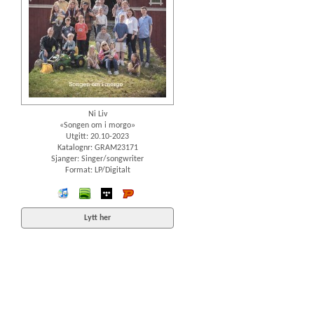
Ni Liv
«Songen om i morgo»
Utgitt: 20.10-2023
Katalognr: GRAM23171
Sjanger: Singer/songwriter
Format: LP/Digitalt
iTunes
spotify
wimp
Platekompaniet
Lytt her