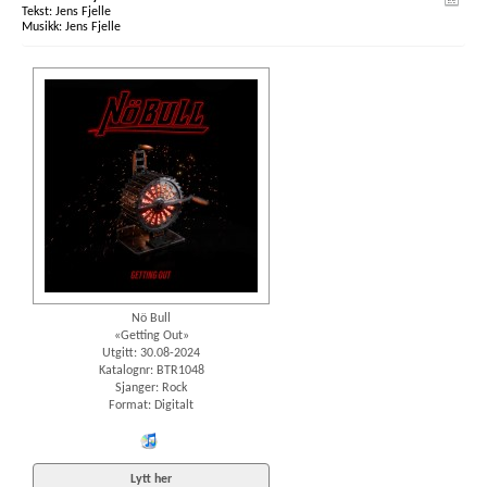
Jens Fjelle
Jens Fjelle
Nö Bull
«Getting Out»
Utgitt: 30.08-2024
Katalognr: BTR1048
Sjanger: Rock
Format: Digitalt
iTunes
Lytt her