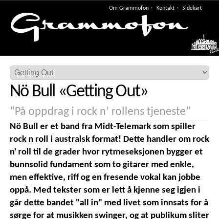
Om Grammofon
Kontakt
Sidekart
Meny
Nö Bull
«
Getting Out
»
“På oppdrag i rock n’ rollens tjeneste”
Nö Bull er et band fra Midt-Telemark som spiller
rock n roll i australsk format! Dette handler om rock
n' roll til de grader hvor rytmeseksjonen bygger et
bunnsolid fundament som to gitarer med enkle,
men effektive, riff og en fresende vokal kan jobbe
oppå. Med tekster som er lett å kjenne seg igjen i
går dette bandet "all in" med livet som innsats for å
sørge for at musikken swinger, og at publikum sliter