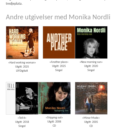
tredjeplata.
Andre utgivelser med Monika Nordli
«Another place»
«New morning sun»
«Hard working woman»
Utgitt: 2025
Utgitt: 2020
Utgitt: 2025
Singel
Singel
LP/Digitalt
«Shipping out»
«Tell it»
«Minor Mode»
Utgitt: 2008
Utgitt: 2018
Utgitt: 2005
CD
Singel
CD