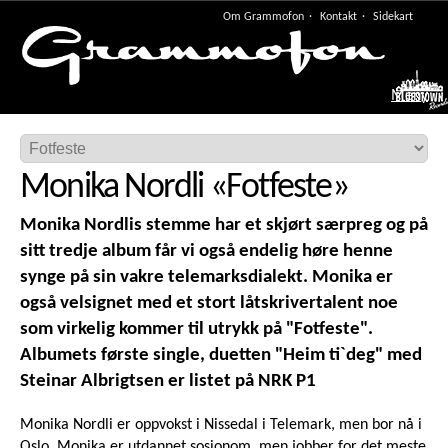
Om Grammofon
Kontakt
Sidekart
Meny
Monika Nordli
«
Fotfeste
»
Monika Nordlis stemme har et skjørt særpreg og på
sitt tredje album får vi også endelig høre henne
synge på sin vakre telemarksdialekt. Monika er
også velsignet med et stort låtskrivertalent noe
som virkelig kommer til utrykk på "Fotfeste".
Albumets første single, duetten "Heim ti`deg" med
Steinar Albrigtsen er listet på NRK P1
Monika Nordli er oppvokst i Nissedal i Telemark, men bor nå i
Oslo. Monika er utdannet sosionom, men jobber for det meste