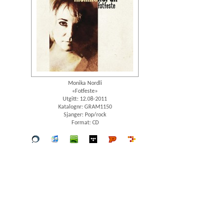
Monika Nordli
«Fotfeste»
Utgitt: 12.08-2011
Katalognr: GRAM1150
Sjanger: Pop/rock
Format: CD
Vår
iTunes
spotify
wimp
Platekompaniet
7digital
butikk