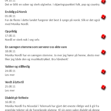
04.10.11
Det er blitt en sober og sterk utgivelse. I skjæringspunktet folk, pop og country.
Endelig på Norsk
05.08.11
For de fleste i dette landet fungerer det best å synge på norsk. Slik er det også
med Monika Nordli.
Oppriktig
17.08.11
Nordli er sterk nok i seg selv.
En særegen stemme som serverer oss ekte vare
18.08.11
Monika Nordli har en særegen stemme. Jo mer jeg hører på henne, desto mer
liker jeg både den og musikkuttrykket. Bra håndverk!
Vakker og stillferdig
24.08.11
Les mer
Verdt å lytte til
25.08.11
Les mer
Dialekt gir fotfeste
16.08.11
Monika Nordli fra Nissedal i Telemark har gjort det eneste riktige ved å gå fra
engelske tekster på de foregående platene, til sin egen vakre dialekt på denne