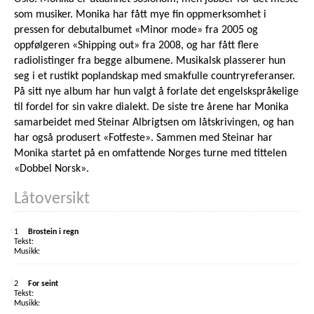
som musiker. Monika har fått mye fin oppmerksomhet i
pressen for debutalbumet «Minor mode» fra 2005 og
oppfølgeren «Shipping out» fra 2008, og har fått flere
radiolistinger fra begge albumene. Musikalsk plasserer hun
seg i et rustikt poplandskap med smakfulle countryreferanser.
På sitt nye album har hun valgt å forlate det engelskspråkelige
til fordel for sin vakre dialekt. De siste tre årene har Monika
samarbeidet med Steinar Albrigtsen om låtskrivingen, og han
har også produsert «Fotfeste». Sammen med Steinar har
Monika startet på en omfattende Norges turne med tittelen
«Dobbel Norsk».
Låtoversikt
1
Brostein i regn
2
For seint