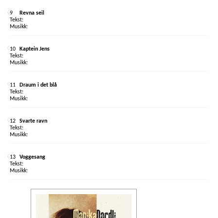
9
Revna seil
10
Kaptein Jens
11
Draum i det blå
12
Svarte ravn
13
Voggesang