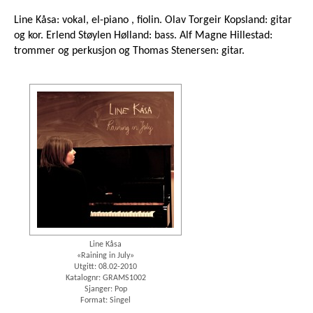
Line Kåsa: vokal, el-piano , fiolin. Olav Torgeir Kopsland: gitar
og kor. Erlend Støylen Hølland: bass. Alf Magne Hillestad:
trommer og perkusjon og Thomas Stenersen: gitar.
Line Kåsa
«Raining in July»
Utgitt: 08.02-2010
Katalognr: GRAMS1002
Sjanger: Pop
Format: Singel