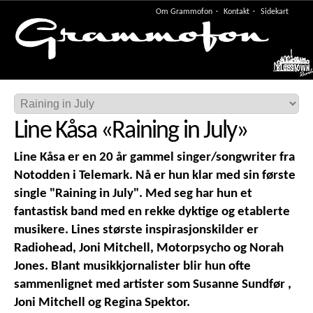
Om Grammofon
Kontakt
Sidekart
Meny
Line Kåsa
«
Raining in July
»
Line Kåsa er en 20 år gammel singer/songwriter fra
Notodden i Telemark. Nå er hun klar med sin første
single "Raining in July". Med seg har hun et
fantastisk band med en rekke dyktige og etablerte
musikere. Lines største inspirasjonskilder er
Radiohead, Joni Mitchell, Motorpsycho og Norah
Jones. Blant musikkjornalister blir hun ofte
sammenlignet med artister som Susanne Sundfør ,
Joni Mitchell og Regina Spektor.