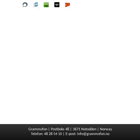
Vår
iTunes
spotify
wimp
Platekompaniet
butikk
Grammofon | Postboks 48 | 3671 Notodden | Norway
Telefon: 48 28 54 10 | E-post:
info@grammofon.no