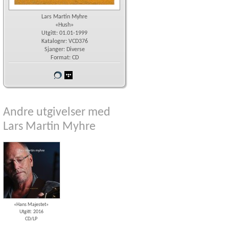
Lars Martin Myhre
«Hush»
Utgitt: 01.01-1999
Katalognr: VCD376
Sjanger: Diverse
Format: CD
Vår
wimp
butikk
Andre utgivelser med
Lars Martin Myhre
«Hans Majestet»
Utgitt: 2016
CD/LP