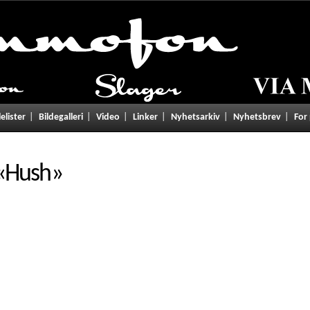
lelister
Bildegalleri
Video
Linker
Nyhetsarkiv
Nyhetsbrev
For
«
Hush
»