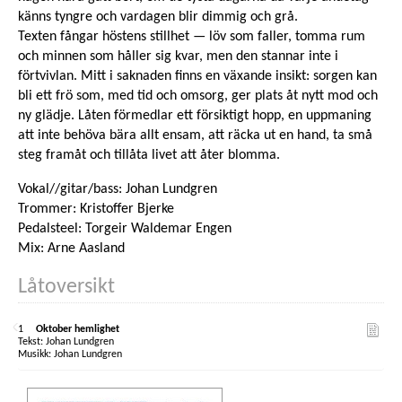
känns tyngre och vardagen blir dimmig och grå.
Texten fångar höstens stillhet — löv som faller, tomma rum
och minnen som håller sig kvar, men den stannar inte i
förtvivlan. Mitt i saknaden finns en växande insikt: sorgen kan
bli ett frö som, med tid och omsorg, ger plats åt nytt mod och
ny glädje. Låten förmedlar ett försiktigt hopp, en uppmaning
att inte behöva bära allt ensam, att räcka ut en hand, ta små
steg framåt och tillåta livet att åter blomma.
Vokal//gitar/bass: Johan Lundgren
Trommer: Kristoffer Bjerke
Pedalsteel: Torgeir Waldemar Engen
Mix: Arne Aasland
Låtoversikt
1
Oktober hemlighet
Johan Lundgren
Johan Lundgren