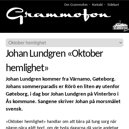
Om Grammofon
Kontakt
Sidekart
Meny
Johan Lundgren
«
Oktober
hemlighet
»
Johan Lundgren kommer fra Värnamo, Gøteborg.
Johans sommerparadis er Rörö en liten øy utenfor
Gøteborg, i dag bor Johan Lundgren på Vinterbro i
Ås kommune. Sangene skriver Johan på morsmålet
svensk.
«Oktober hemlighet» handlar om att bära på tung sorg när
någon nära gått bort, om de tysta dagarna då varje andetag