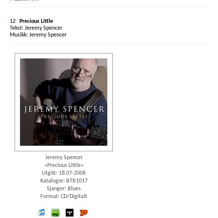
12
Precious Little
Jeremy Spencer
Jeremy Spencer
Jeremy Spencer
«Precious Little»
Utgitt: 18.07-2006
Katalognr: BTR1017
Sjanger: Blues
Format: CD/Digitalt
iTunes
spotify
wimp
Platekompaniet