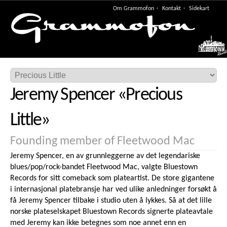
Om Grammofon
Kontakt
Sidekart
Meny
Jeremy Spencer
«
Precious
Little
»
Founding member of Fleetwood Mac
Jeremy Spencer, en av grunnleggerne av det legendariske
blues/pop/rock-bandet Fleetwood Mac, valgte Bluestown
Records for sitt comeback som plateartist. De store gigantene
i internasjonal platebransje har ved ulike anledninger forsøkt å
få Jeremy Spencer tilbake i studio uten å lykkes. Så at det lille
norske plateselskapet Bluestown Records signerte plateavtale
med Jeremy kan ikke betegnes som noe annet enn en