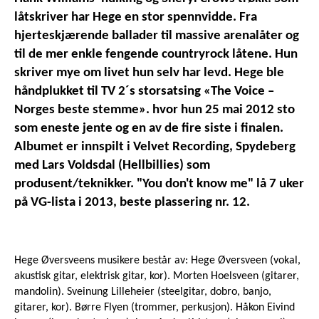
låtskriver har Hege en stor spennvidde. Fra
hjerteskjærende ballader til massive arenalåter og
til de mer enkle fengende countryrock låtene. Hun
skriver mye om livet hun selv har levd. Hege ble
håndplukket til TV 2´s storsatsing «The Voice –
Norges beste stemme». hvor hun 25 mai 2012 sto
som eneste jente og en av de fire siste i finalen.
Albumet er innspilt i Velvet Recording, Spydeberg
med Lars Voldsdal (Hellbillies) som
produsent/teknikker. "You don't know me" lå 7 uker
på VG-lista i 2013, beste plassering nr. 12.
Hege Øversveens musikere består av: Hege Øversveen (vokal,
akustisk gitar, elektrisk gitar, kor). Morten Hoelsveen (gitarer,
mandolin). Sveinung Lilleheier (steelgitar, dobro, banjo,
gitarer, kor). Børre Flyen (trommer, perkusjon). Håkon Eivind