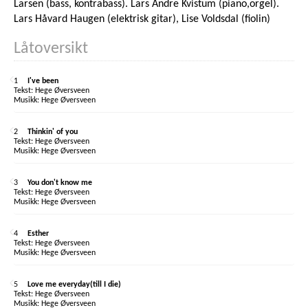
Larsen (bass, kontrabass). Lars Andre Kvistum (piano,orgel).
Lars Håvard Haugen (elektrisk gitar), Lise Voldsdal (fiolin)
Låtoversikt
1
I've been
Hege Øversveen
Hege Øversveen
2
Thinkin' of you
Hege Øversveen
Hege Øversveen
3
You don't know me
Hege Øversveen
Hege Øversveen
4
Esther
Hege Øversveen
Hege Øversveen
5
Love me everyday(till I die)
Hege Øversveen
Hege Øversveen