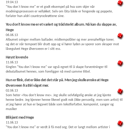
19.04.13
"You don`t know me" er et godt eksempel på hva som skjer når
modningsprosessen er vellykket. Selv om låta både er fengende og poppete,
forlater hun aldri countryrockrøttene sine.
You don't know me er et variert og trådsterkt album. Nå kan du slappe av,
Hege
06.06.13
Albumet svinger mellom ballader, midtempolåter og mer arenaheftige toner,
og det er når tempoet blir dratt opp og vi hører lyden av sporer som skraper mot
låvegulvet Hege Øversveen er i sitt ess.
Høyst lovende
11.06.13
Singlen "You don`t know me" var også egnet til å skape forventninger til
debutalbumet hennes, som foreligger nå med samme tittel.
Hun er flink, det er ikke det det står på. Men jeg skulle ønske at Hege
Øversveen fra Biri våget mer.
02.06.13
Som heter «You don’t know me». Jeg skulle selvfølgelig ønske at jeg kjente
henne bedre. Jeg kjenner henne likevel godt nok (ikke personlig, men som artist) til
at jeg hører at hun er begavet både som tekstforfatter, komponist, sanger og
musiker
Bli kjent med Hege
11.06.13
"You don`t know me" er verdt å få med seg. Det er langt mellom artister i