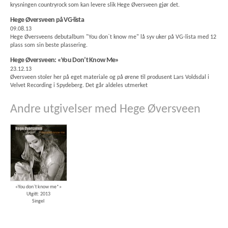
krysningen countryrock som kan levere slik Hege Øversveen gjør det.
Hege Øversveen på VG-lista
09.08.13
Hege Øversveens debutalbum "You don`t know me" lå syv uker på VG-lista med 12
plass som sin beste plassering.
Hege Øversveen: «You Don’t Know Me»
23.12.13
Øversveen stoler her på eget materiale og på ørene til produsent Lars Voldsdal i
Velvet Recording i Spydeberg. Det går aldeles utmerket
Andre utgivelser med Hege Øversveen
«You don`t know me*»
Utgitt: 2013
Singel