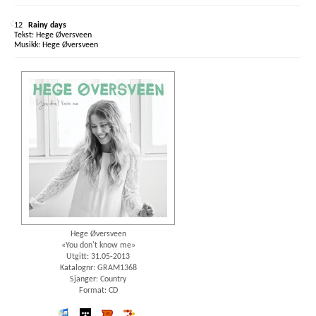
12
Rainy days
Hege Øversveen
Hege Øversveen
Hege Øversveen
«You don't know me»
Utgitt: 31.05-2013
Katalognr: GRAM1368
Sjanger: Country
Format: CD
iTunes
wimp
Platekompaniet
7digital