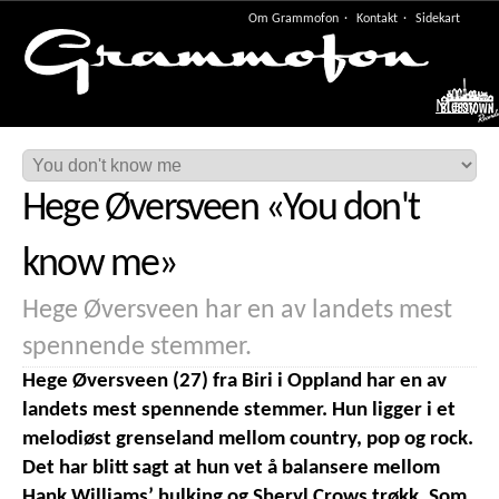
Om Grammofon
Kontakt
Sidekart
Meny
Hege Øversveen
«
You don't
know me
»
Hege Øversveen har en av landets mest
spennende stemmer.
Hege Øversveen (27) fra Biri i Oppland har en av
landets mest spennende stemmer. Hun ligger i et
melodiøst grenseland mellom country, pop og rock.
Det har blitt sagt at hun vet å balansere mellom
Hank Williams’ hulking og Sheryl Crows trøkk. Som