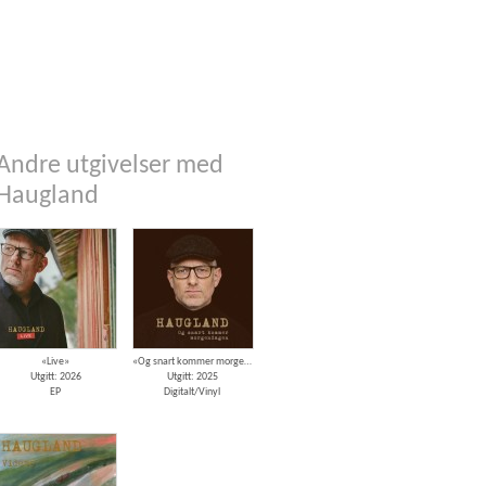
Andre utgivelser med
Haugland
«Live»
«Og snart kommer morgendagen»
Utgitt: 2026
Utgitt: 2025
EP
Digitalt/Vinyl