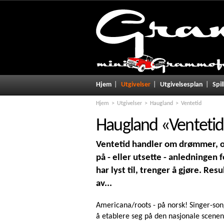
Hjem
Utgivelser
Utgivelsesplan
Spil
Hjem
Utgivelser
Haugland
Ventetid
Haugland
«
Ventetid
Ventetid handler om drømmer, og v
på - eller utsette - anledningen f
har lyst til, trenger å gjøre. Resu
av...
Americana/roots - på norsk! Singer-son
å etablere seg på den nasjonale scenen