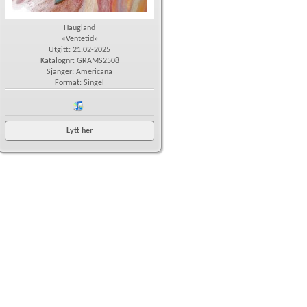
Haugland
«Ventetid»
Utgitt: 21.02-2025
Katalognr: GRAMS2508
Sjanger: Americana
Format: Singel
iTunes
Lytt her