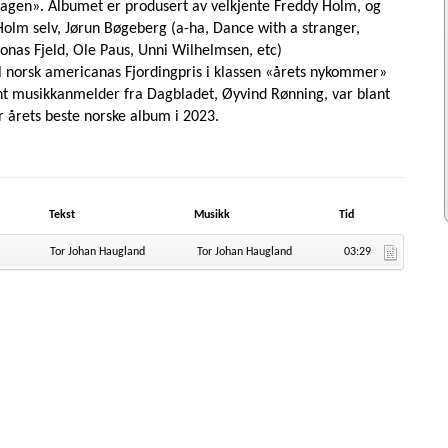
en». Albumet er produsert av velkjente Freddy Holm, og
 Holm selv, Jørun Bøgeberg (a-ha, Dance with a stranger,
(Jonas Fjeld, Ole Paus, Unni Wilhelmsen, etc)
norsk americanas Fjordingpris i klassen «årets nykommer»
nt musikkanmelder fra Dagbladet, Øyvind Rønning, var blant
r årets beste norske album i 2023.
Tekst
Musikk
Tid
Tor Johan Haugland
Tor Johan Haugland
03:29