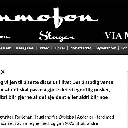
lelister
Bildegalleri
Video
Linker
Nyhetsarkiv
Nyhetsbrev
For
»
iljen til å sette disse ut i live: Det å stadig vente
or at det skal passe å gjøre det vi egentlig ønsker,
ltat blir gjerne at det sjeldent eller aldri blir noe
gwriter Tor Johan Haugland fra Øyslebø i Agder er i ferd med
 som et navn å regne med, og gir i 2025 ut sitt andre