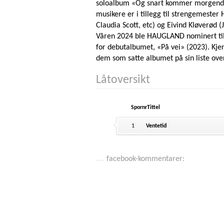
soloalbum «Og snart kommer morgendag
musikere er i tillegg til strengemester
Claudia Scott, etc) og Eivind Kløverød 
Våren 2024 ble HAUGLAND nominert til 
for debutalbumet, «På vei» (2023). Kje
dem som satte albumet på sin liste ove
Låtoversikt
Spornr
Tittel
1
Ventetid