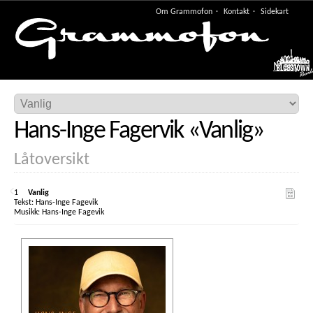
Om Grammofon
Kontakt
Sidekart
Meny
Hans-Inge Fagervik
«
Vanlig
»
Låtoversikt
1
Vanlig
Hans-Inge Fagevik
Hans-Inge Fagevik