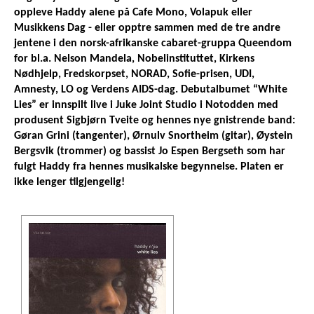
oppleve Haddy alene på Cafe Mono, Volapuk eller
Musikkens Dag - eller opptre sammen med de tre andre
jentene i den norsk-afrikanske cabaret-gruppa Queendom
for bl.a. Nelson Mandela, Nobelinstituttet, Kirkens
Nødhjelp, Fredskorpset, NORAD, Sofie-prisen, UDI,
Amnesty, LO og Verdens AIDS-dag. Debutalbumet “White
Lies” er innspilt live i Juke Joint Studio i Notodden med
produsent Sigbjørn Tveite og hennes nye gnistrende band:
Gøran Grini (tangenter), Ørnulv Snortheim (gitar), Øystein
Bergsvik (trommer) og bassist Jo Espen Bergseth som har
fulgt Haddy fra hennes musikalske begynnelse. Platen er
ikke lenger tilgjengelig!