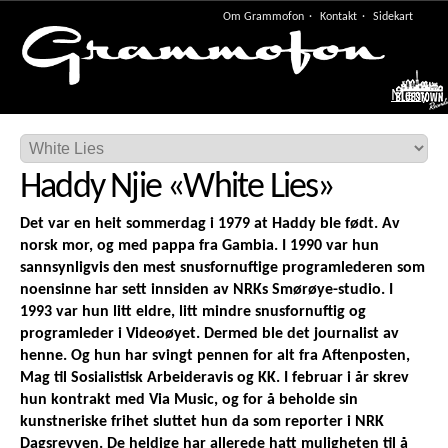
Om Grammofon
Kontakt
Sidekart
Meny
Haddy Njie
«
White Lies
»
Det var en heit sommerdag i 1979 at Haddy ble født. Av
norsk mor, og med pappa fra Gambia. I 1990 var hun
sannsynligvis den mest snusfornuftige programlederen som
noensinne har sett innsiden av NRKs Smørøye-studio. I
1993 var hun litt eldre, litt mindre snusfornuftig og
programleder i Videoøyet. Dermed ble det journalist av
henne. Og hun har svingt pennen for alt fra Aftenposten,
Mag til Sosialistisk Arbeideravis og KK. I februar i år skrev
hun kontrakt med Via Music, og for å beholde sin
kunstneriske frihet sluttet hun da som reporter i NRK
Dagsrevyen. De heldige har allerede hatt muligheten til å