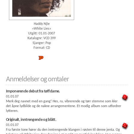
Haddy Njie
«White Lies»
Utgitt: 01.01-2007
Katalognr: VCD 399
Sjanger: Pop
Format: CD
Platekompaniet
Anmeldelser og omtaler
Imponerende debut fra tøff dame.
01.01.07
Merk deg navnet med en gang! Hes, ru, vibrerende og tørr stemme som kler
det åpne lydbilde og de nakne arrangementene. Et modig album som utfordrer
lytteren.
Originalt, inntrengende og blått.
01.01.07
Fra første tone hører du den inntrengende klangen i røsten til denne jenta. Og