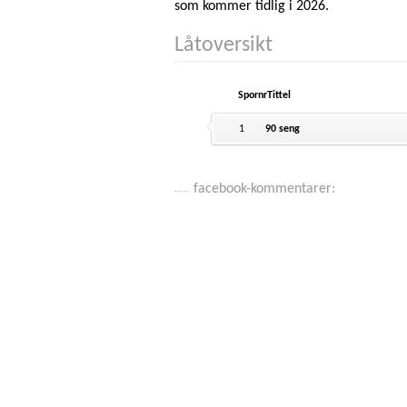
som kommer tidlig i 2026.
Låtoversikt
Spornr
Tittel
1
90 seng