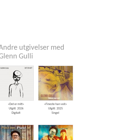
Andre utgivelser med
Glenn Gulli
«Det er mitt»
«Fineste han veit»
Utgitt: 2026
Utgitt: 2025
Digitalt
Singel