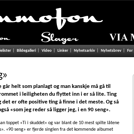
lelister
Bildegalleri
Video
Linker
Nyhetsarkiv
Nyhetsbrev
For
g
»
e går helt som planlagt og man kanskje må gå til
mmet i leiligheten du flyttet inn i er så lite. Ting
 det er ofte positive ting å finne i det meste. Og så
gså «som jeg reder så ligger jeg, i en 90 seng».
 han toppet «Ti i skuddet« og var blant de 10 mest spilte låtene
s». «90 seng» er fjerde singlen fra det kommende albumet