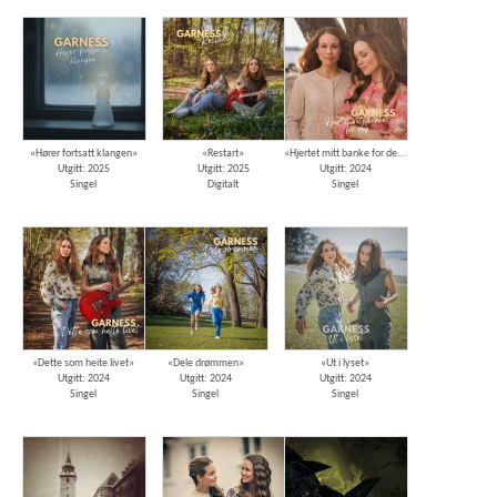
«Hører fortsatt klangen»
«Restart»
«Hjertet mitt banke for deg»
Utgitt: 2025
Utgitt: 2025
Utgitt: 2024
Singel
Digitalt
Singel
«Dette som heite livet»
«Dele drømmen»
«Ut i lyset»
Utgitt: 2024
Utgitt: 2024
Utgitt: 2024
Singel
Singel
Singel