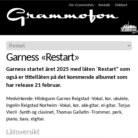
Om Grammofon
Kontakt
Sidekart
Meny
Garness
«
Restart
»
Garness startet året 2025 med låten `Restart" som
også er tittellåten på det kommende albumet som
har release 21 februar.
Medvirkende: Hildegunn Garnes Reigstad -Vokal, kor, ukulele,
Ingelin Reigstad Norheim -Vokal, kor, akk-gitar, el-gitar, Torjus
Vierli -Synth og clavinet, Thomas Gallatin -Trommer, perk,
piano, bass, elgitar.
Låtoversikt