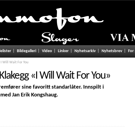
lelister
Bildegalleri
Video
Linker
Nyhetsarkiv
Nyhetsbrev
For
I Will Wait For You
Klakegg
«
I Will Wait For You
»
mfører sine favoritt standarlåter. Innspilt i
 med Jan Erik Kongshaug.