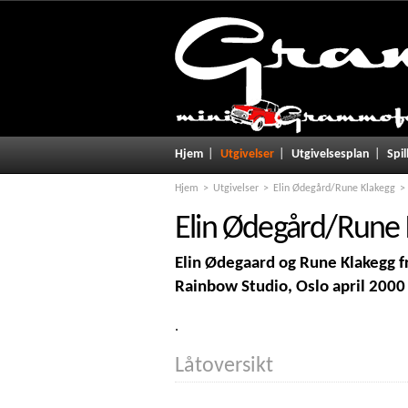
Hjem
Utgivelser
Utgivelsesplan
Spil
Hjem
Utgivelser
Elin Ødegård/Rune Klakegg
Elin Ødegård/Rune 
Elin Ødegaard og Rune Klakegg fre
Rainbow Studio, Oslo april 2000
.
Låtoversikt