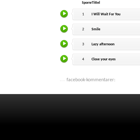
Spornr
Tittel
1
I Will Wait For You
2
Smile
3
Lazy afternoon
4
Close your eyes