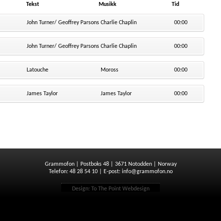
Tekst
Musikk
Tid
John Turner/ Geoffrey Parsons
Charlie Chaplin
00:00
John Turner/ Geoffrey Parsons
Charlie Chaplin
00:00
Latouche
Moross
00:00
James Taylor
James Taylor
00:00
Grammofon | Postboks 48 | 3671 Notodden | Norway
Telefon: 48 28 54 10 | E-post:
info@grammofon.no
Design:
To The Point Webdesign