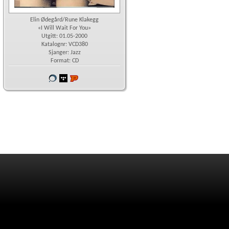
Elin Ødegård/Rune Klakegg
«I Will Wait For You»
Utgitt: 01.05-2000
Katalognr: VCD380
Sjanger: Jazz
Format: CD
Vår
wimp
Platekompaniet
butikk