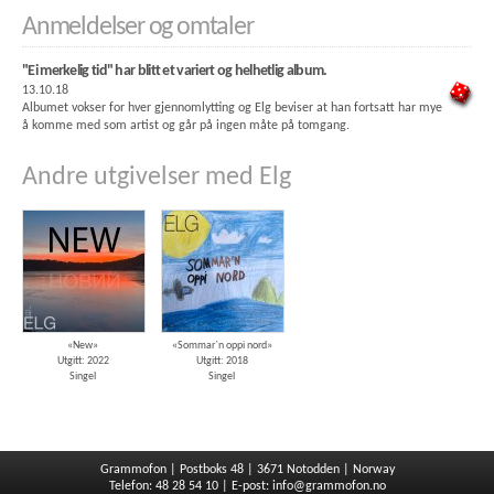
Anmeldelser og omtaler
"Ei merkelig tid" har blitt et variert og helhetlig album.
13.10.18
Albumet vokser for hver gjennomlytting og Elg beviser at han fortsatt har mye
å komme med som artist og går på ingen måte på tomgang.
Andre utgivelser med Elg
«New»
«Sommar`n oppi nord»
Utgitt: 2022
Utgitt: 2018
Singel
Singel
Grammofon | Postboks 48 | 3671 Notodden | Norway
Telefon: 48 28 54 10 | E-post:
info@grammofon.no