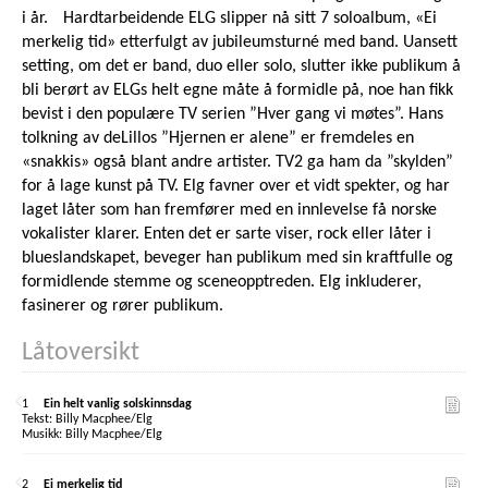
i år. Hardtarbeidende ELG slipper nå sitt 7 soloalbum, «Ei
merkelig tid» etterfulgt av jubileumsturné med band. Uansett
setting, om det er band, duo eller solo, slutter ikke publikum å
bli berørt av ELGs helt egne måte å formidle på, noe han fikk
bevist i den populære TV serien ”Hver gang vi møtes”. Hans
tolkning av deLillos ”Hjernen er alene” er fremdeles en
«snakkis» også blant andre artister. TV2 ga ham da ”skylden”
for å lage kunst på TV. Elg favner over et vidt spekter, og har
laget låter som han fremfører med en innlevelse få norske
vokalister klarer. Enten det er sarte viser, rock eller låter i
blueslandskapet, beveger han publikum med sin kraftfulle og
formidlende stemme og sceneopptreden. Elg inkluderer,
fasinerer og rører publikum.
Låtoversikt
1
Ein helt vanlig solskinnsdag
Billy Macphee/Elg
Billy Macphee/Elg
2
Ei merkelig tid