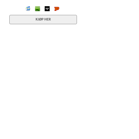
iTunes
spotify
wimp
Platekompaniet
KJØP HER