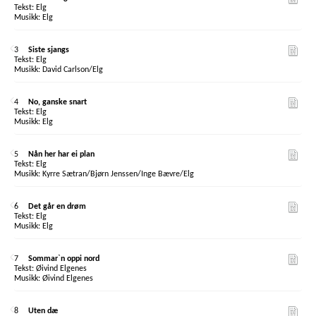
Elg
Elg
3
Siste sjangs
Elg
David Carlson/Elg
4
No, ganske snart
Elg
Elg
5
Nån her har ei plan
Elg
Kyrre Sætran/Bjørn Jenssen/Inge Bævre/Elg
6
Det går en drøm
Elg
Elg
7
Sommar`n oppi nord
Øivind Elgenes
Øivind Elgenes
8
Uten dæ