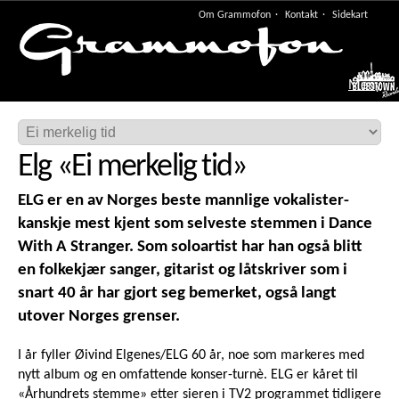
Om Grammofon
Kontakt
Sidekart
Meny
Elg
«
Ei merkelig tid
»
ELG er en av Norges beste mannlige vokalister-
kanskje mest kjent som selveste stemmen i Dance
With A Stranger. Som soloartist har han også blitt
en folkekjær sanger, gitarist og låtskriver som i
snart 40 år har gjort seg bemerket, også langt
utover Norges grenser.
I år fyller Øivind Elgenes/ELG 60 år, noe som markeres med
nytt album og en omfattende konser-turnè. ELG er kåret til
«Århundrets stemme» etter sieren i TV2 programmet tidligere