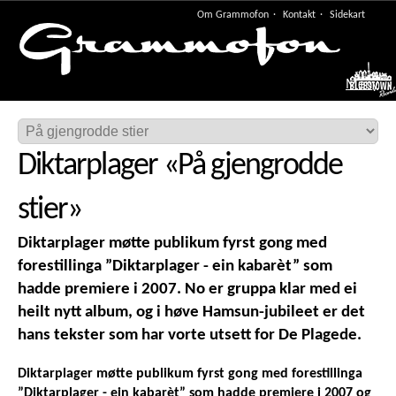
Om Grammofon
Kontakt
Sidekart
Meny
Diktarplager
«
På gjengrodde
stier
»
Diktarplager møtte publikum fyrst gong med
forestillinga ”Diktarplager - ein kabarèt” som
hadde premiere i 2007. No er gruppa klar med ei
heilt nytt album, og i høve Hamsun-jubileet er det
hans tekster som har vorte utsett for De Plagede.
Diktarplager møtte publikum fyrst gong med forestillinga
”Diktarplager - ein kabarèt” som hadde premiere i 2007 og