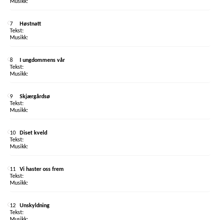
7
Høstnatt
8
I ungdommens vår
9
Skjærgårdsø
10
Diset kveld
11
Vi haster oss frem
12
Unskyldning