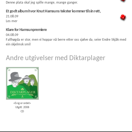
Denne plata skal jeg spille mange, mange ganger.
Et godt album hvor Knut Hamsuns tekster kommer til sin rett,
21.08.09
Les mer
Klare for Hamsunpremiere
04.08.09
Fallhøgda er stor, men vi hoppar nå berre etter oss sjølve da, seier Endre Skjåk med
ein skjelmsk smil
Andre utgivelser med Diktarplager
«Evig er ordet»
Utgitt: 2008
CD