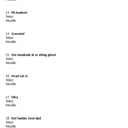
13
På hvælvet
14
Gravsted
15
Om hundrede år er alting glemt
16
Hvad vet vi
17
Mira
18
Det hælder imot død