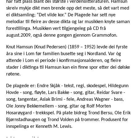
har fått plass blant dei største i verdenslitteraturen. Hamsun
skreiv mykje dikt men brende opp det meste, så det vart med
ei diktsamling; ”Det vilde kor.” De Plagede har sett nye
melodiar til fleire av desse dikta og lar musikken knyte saman
forestillinga. Musikken vert tilgjengeleg på CD frå
august.2009, også denne gongen gjennom Grammofon.
Knut Hamsun (Knud Pedersen) (1859 – 1952) levde dei fyrste
åra sine i Lom før familien busette seg i Nordland. Var òg
attende i Lom ei periode i konfirmasjonsalderen, og fleire
stader i diktinga til Hamsun kan ein finne spor etter dei dølske
røtene.
De plagede er: Endre Skjåk - tekst, regi, skodespel, Hildegunn
Hovde - song, fløyte, Lars Bakke - song, gitar, Reidar Svare -
song, tangentar, Aslak Brimi - fele, Andreas Wagner - bass,
Ole Jonny Bekkemellem - song, gitar og Rolf Morten
Hosarøygard - trekkspel. På plate bidreg Trond Bersu, Ole Erik
Bjørnstadhaugen og Trond Volden på trommer. Produsent for
innspelinga er Kenneth M. Lewis.