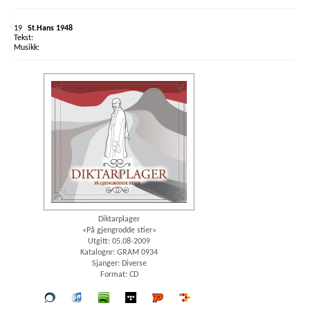
19
St.Hans 1948
Diktarplager
«På gjengrodde stier»
Utgitt: 05.08-2009
Katalognr: GRAM 0934
Sjanger: Diverse
Format: CD
Vår
iTunes
spotify
wimp
Platekompaniet
7digital
butikk