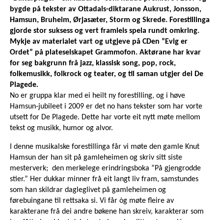
bygde på tekster av Ottadals-diktarane Aukrust, Jonsson,
Hamsun, Bruheim, Ørjasæter, Storm og Skrede. Forestillinga
gjorde stor suksess og vert framleis spela rundt omkring.
Mykje av materialet vart og utgjeve på CDen ”Evig er
Ordet” på plateselskapet Grammofon. Aktørane har kvar
for seg bakgrunn frå jazz, klassisk song, pop, rock,
folkemusikk, folkrock og teater, og til saman utgjer dei De
Plagede.
No er gruppa klar med ei heilt ny forestilling, og i høve
Hamsun-jubileet i 2009 er det no hans tekster som har vorte
utsett for De Plagede. Dette har vorte eit nytt møte mellom
tekst og musikk, humor og alvor.
I denne musikalske forestillinga får vi møte den gamle Knut
Hamsun der han sit på gamleheimen og skriv sitt siste
mesterverk; den merkelege erindringsboka ”På gjengrodde
stier.” Her dukkar minner frå eit langt liv fram, samstundes
som han skildrar dagleglivet på gamleheimen og
førebuingane til rettsaka si. Vi får òg møte fleire av
karakterane frå dei andre bøkene han skreiv, karakterar som