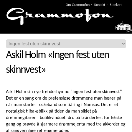
Om Grammofon
Kontakt
Sidekart
Meny
Askil Holm
«
Ingen fest uten
skinnvest
»
Askil Holm sin nye trønderhymne ”Ingen fest uten skinnvest”.
Det er en sang om de pretensiøse drømmene man bærer på
når man starter rockeband som tiåring i Namsos. Det er et
nostalgisk tilbakeblikk på tiden da man siklet på
drømmegitaren i butikkvinduet, dro på trønderfest for første
gang og prøvde å sjarmere drømmejenta med tre akkorder og
allsangvennlige refrengmelodier.