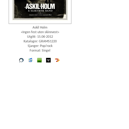
Askil Holm
«Ingen fest uten skinnvest»
Utgitt: 15.06-2012
Katalognr: GRAMS1220
Sjanger: Pop/rock
Format: Singel
Vår
iTunes
spotify
wimp
7digital
butikk