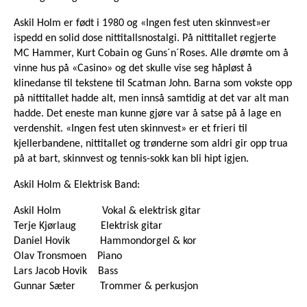
Askil Holm er født i 1980 og «Ingen fest uten skinnvest»er
ispedd en solid dose nittitallsnostalgi. På nittitallet regjerte
MC Hammer, Kurt Cobain og Guns´n´Roses. Alle drømte om å
vinne hus på «Casino» og det skulle vise seg håpløst å
klinedanse til tekstene til Scatman John. Barna som vokste opp
på nittitallet hadde alt, men innså samtidig at det var alt man
hadde. Det eneste man kunne gjøre var å satse på å lage en
verdenshit. «Ingen fest uten skinnvest» er et frieri til
kjellerbandene, nittitallet og trønderne som aldri gir opp trua
på at bart, skinnvest og tennis-sokk kan bli hipt igjen.
Askil Holm & Elektrisk Band:
Askil Holm Vokal & elektrisk gitar
Terje Kjørlaug Elektrisk gitar
Daniel Hovik Hammondorgel & kor
Olav Tronsmoen Piano
Lars Jacob Hovik Bass
Gunnar Sæter Trommer & perkusjon