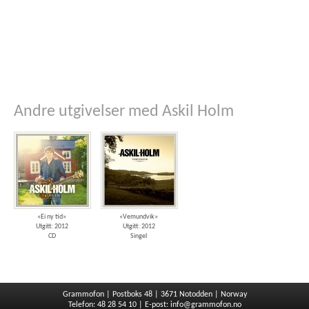
Andre utgivelser med Askil Holm
«Ei ny tid»
«Vemundvik»
Utgitt: 2012
Utgitt: 2012
CD
Singel
Grammofon | Postboks 48 | 3671 Notodden | Norway
Telefon: 48 28 54 10 | E-post:
info@grammofon.no