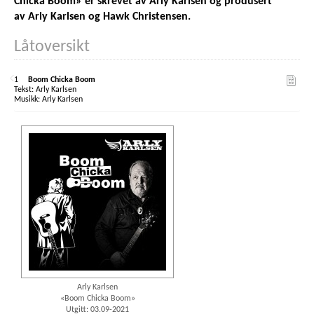
Chicka Boom» er skrevet av Arly Karlsen og produsert
av Arly Karlsen og Hawk Christensen.
Låtoversikt
1
Boom Chicka Boom
Arly Karlsen
Arly Karlsen
Arly Karlsen
«Boom Chicka Boom»
Utgitt: 03.09-2021