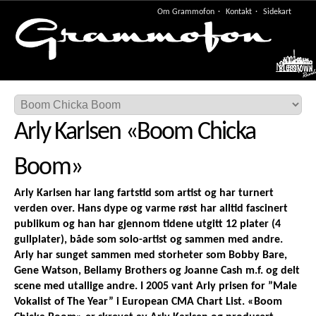
Om Grammofon
Kontakt
Sidekart
Meny
Arly Karlsen
«
Boom Chicka
Boom
»
Arly Karlsen har lang fartstid som artist og har turnert
verden over. Hans dype og varme røst har alltid fascinert
publikum og han har gjennom tidene utgitt 12 plater (4
gullplater), både som solo-artist og sammen med andre.
Arly har sunget sammen med storheter som Bobby Bare,
Gene Watson, Bellamy Brothers og Joanne Cash m.f. og delt
scene med utallige andre. I 2005 vant Arly prisen for ”Male
Vokalist of The Year” i European CMA Chart List. «Boom