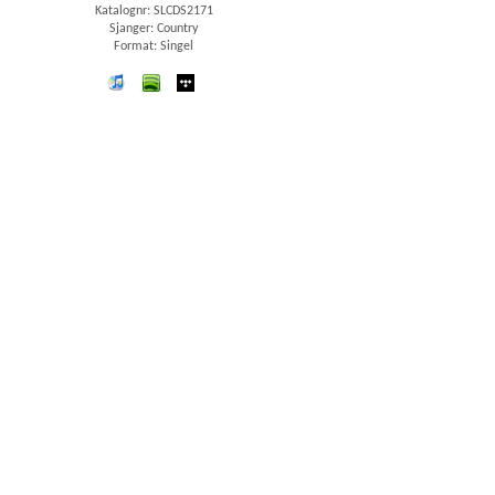
Katalognr: SLCDS2171
Sjanger: Country
Format: Singel
iTunes
spotify
wimp