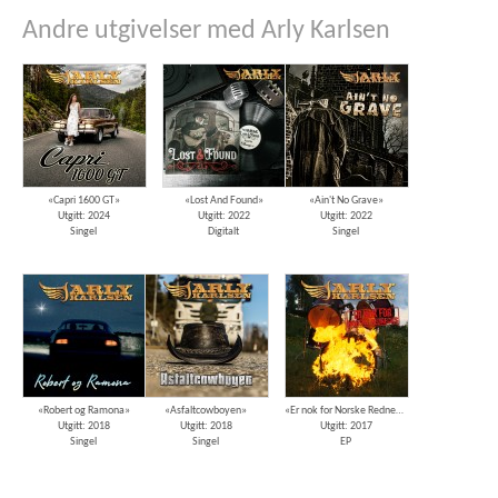
Andre utgivelser med Arly Karlsen
«Capri 1600 GT»
«Lost And Found»
«Ain't No Grave»
Utgitt: 2024
Utgitt: 2022
Utgitt: 2022
Singel
Digitalt
Singel
«Robert og Ramona»
«Asfaltcowboyen»
«Er nok for Norske Rednecks»
Utgitt: 2018
Utgitt: 2018
Utgitt: 2017
Singel
Singel
EP