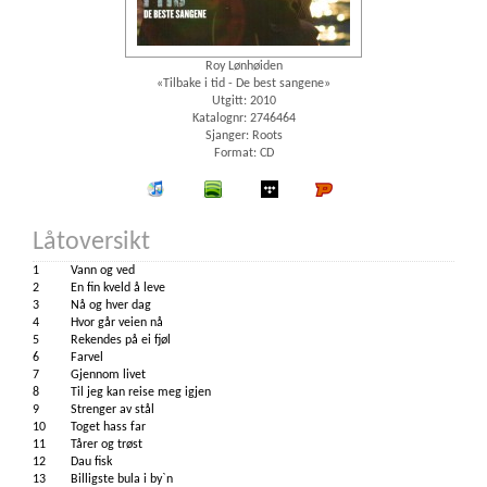
Roy Lønhøiden
«Tilbake i tid - De best sangene»
Utgitt: 2010
Katalognr: 2746464
Sjanger: Roots
Format: CD
iTunes
spotify
wimp
Platekompaniet
Låtoversikt
1
Vann og ved
2
En fin kveld å leve
3
Nå og hver dag
4
Hvor går veien nå
5
Rekendes på ei fjøl
6
Farvel
7
Gjennom livet
8
Til jeg kan reise meg igjen
9
Strenger av stål
10
Toget hass far
11
Tårer og trøst
12
Dau fisk
13
Billigste bula i by`n