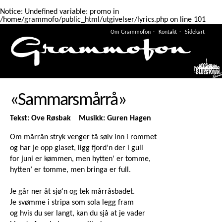
Notice
: Undefined variable: promo in
/home/grammofo/public_html/utgivelser/lyrics.php
on line
101
Om Grammofon
Kontakt
Sidekart
Meny
«Sammarsmårrå»
Tekst: Ove Røsbak Musikk: Guren Hagen
Om mårrån stryk venger tå sølv inn i rommet
og har je opp glaset, ligg fjord’n der i gull
for juni er kømmen, men hytten’ er tomme,
hytten’ er tomme, men bringa er full.
Je går ner åt sjø’n og tek mårråsbadet.
Je svømme i stripa som sola legg fram
og hvis du ser langt, kan du sjå at je vader