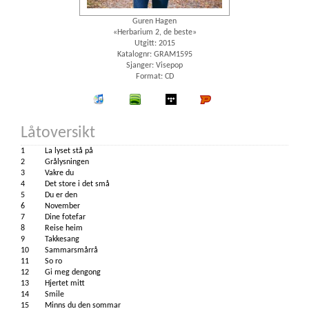
Guren Hagen
«Herbarium 2, de beste»
Utgitt: 2015
Katalognr: GRAM1595
Sjanger: Visepop
Format: CD
iTunes
spotify
wimp
Platekompaniet
Låtoversikt
1
La lyset stå på
2
Grålysningen
3
Vakre du
4
Det store i det små
5
Du er den
6
November
7
Dine fotefar
8
Reise heim
9
Takkesang
10
Sammarsmårrå
11
So ro
12
Gi meg dengong
13
Hjertet mitt
14
Smile
15
Minns du den sommar