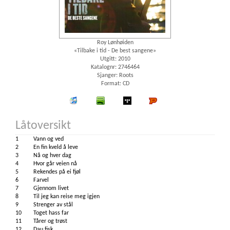
Roy Lønhøiden
«Tilbake i tid - De best sangene»
Utgitt: 2010
Katalognr: 2746464
Sjanger: Roots
Format: CD
iTunes
spotify
wimp
Platekompaniet
Låtoversikt
1
Vann og ved
2
En fin kveld å leve
3
Nå og hver dag
4
Hvor går veien nå
5
Rekendes på ei fjøl
6
Farvel
7
Gjennom livet
8
Til jeg kan reise meg igjen
9
Strenger av stål
10
Toget hass far
11
Tårer og trøst
12
Dau fisk