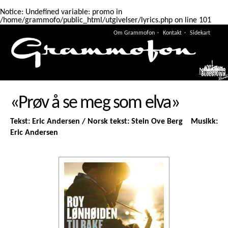
Notice
: Undefined variable: promo in
/home/grammofo/public_html/utgivelser/lyrics.php
on line
101
Om Grammofon
Kontakt
Sidekart
Meny
«Prøv å se meg som elva»
Tekst: Eric Andersen / Norsk tekst: Stein Ove Berg Musikk:
Eric Andersen