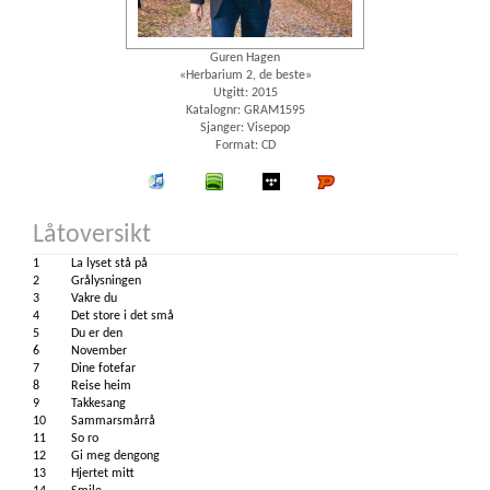
Guren Hagen
«Herbarium 2, de beste»
Utgitt: 2015
Katalognr: GRAM1595
Sjanger: Visepop
Format: CD
iTunes
spotify
wimp
Platekompaniet
Låtoversikt
1
La lyset stå på
2
Grålysningen
3
Vakre du
4
Det store i det små
5
Du er den
6
November
7
Dine fotefar
8
Reise heim
9
Takkesang
10
Sammarsmårrå
11
So ro
12
Gi meg dengong
13
Hjertet mitt