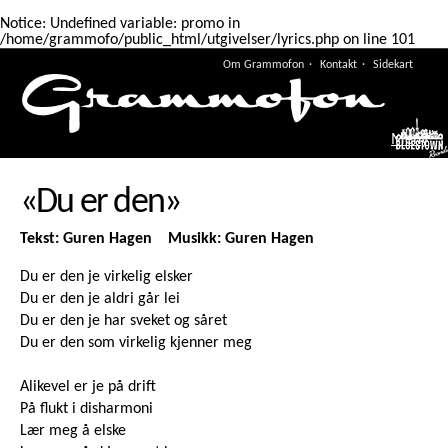
Notice
: Undefined variable: promo in
/home/grammofo/public_html/utgivelser/lyrics.php
on line
101
Om Grammofon
Kontakt
Sidekart
Meny
«Du er den»
Tekst: Guren Hagen Musikk: Guren Hagen
Du er den je virkelig elsker
Du er den je aldri går lei
Du er den je har sveket og såret
Du er den som virkelig kjenner meg
Alikevel er je på drift
På flukt i disharmoni
Lær meg å elske