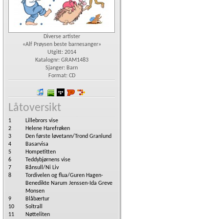
Diverse artister
«Alf Prøysen beste barnesanger»
Utgitt: 2014
Katalognr: GRAM1483
Sjanger: Barn
Format: CD
iTunes
spotify
wimp
Platekompaniet
7digital
Låtoversikt
1
Lillebrors vise
2
Helene Harefrøken
3
Den første løvetann/Trond Granlund
4
Basarvisa
5
Hompetitten
6
Teddybjørnens vise
7
Bånsull/Ni Liv
8
Tordivelen og flua/Guren Hagen-
Benedikte Narum Jenssen-Ida Greve
Monsen
9
Blåbærtur
10
Soltrall
11
Nøtteliten