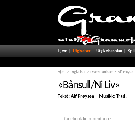
Notice
: Undefined variable: promo in
/home/grammofo/public_html/u
Hjem
Utgivelser
Utgivelsesplan
Spil
Hjem
Utgivelser
Diverse artister
Alf Prøysen
«Bånsull/Ni Liv»
Tekst: Alf Prøysen Musikk: Trad.