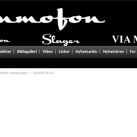
tgivelser/lyrics.php
on line
101
lelister
Bildegalleri
Video
Linker
Nyhetsarkiv
Nyhetsbrev
For
 beste barnesanger
Bånsull/Ni Liv