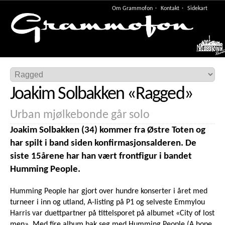
Om Grammofon
Kontakt
Sidekart
Meny
Joakim Solbakken
«
Ragged
»
Urban mjølkebonde går solo
Joakim Solbakken (34) kommer fra Østre Toten og
har spilt i band siden konfirmasjonsalderen. De
siste 15årene har han vært frontfigur i bandet
Humming People.
Humming People har gjort over hundre konserter i året med
turneer i inn og utland, A-listing på P1 og selveste Emmylou
Harris var duettpartner på tittelsporet på albumet «City of lost
men». Med fire album bak seg med Humming People (A hope