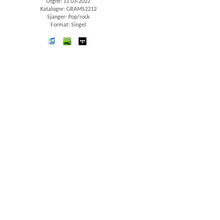
Utgitt: 11.03-2022
Katalognr: GRAMS2212
Sjanger: Pop/rock
Format: Singel
iTunes
spotify
wimp