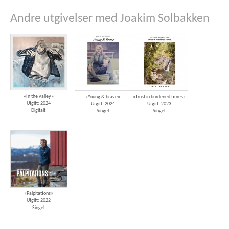
Andre utgivelser med Joakim Solbakken
«In the valley»
«Young & brave»
«Trust in burdened times»
Utgitt: 2024
Utgitt: 2024
Utgitt: 2023
Digitalt
Singel
Singel
«Palpitations»
Utgitt: 2022
Singel