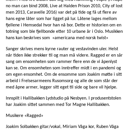
no man can bind 2008, Live at Halden Prison 2010, City of lost
men 2013, Caravelle 2016) var det på tide og få ut flere av
hans egne låter som har ligget på lur. Låtene lages mellom
fjellene i Hemsedal hvor han nå bor. Dette er historien om en
totning som ble fjellbonde etter 10 urbane år i Oslo. Musikken
hans kan beskrives som «americana med norsk twist»
Sanger skrives mens kyrne rauter og vestavinden uler. Helst
når tiden ikke strekker til og man må videre. Ragged er en sår
sang om ensomheten som rammer flere enn de vi åpenlyst
kan se. Om ensomheten som inntreffer midt i en pandemi og
om egen ensomhet. Om de ensomme som Joakim møtte i sitt
arbeid i Frelsesarmeens Rusomsorg og alle de som står der
med åpne armer, legger sitt eget til side og bare vil hjelpe.
Innspilt i Hallibakken Lydstudio på Nesbyen. I produsentstolen
har Joakim sittet sammen med Tor Magne Hallibakken.
Musikere «Ragged»
Joakim Solbakken gitar/vokal, Miriam Våga kor, Ruben Våga