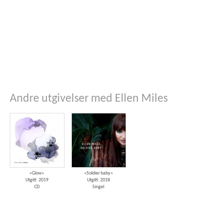
Andre utgivelser med Ellen Miles
«Glow»
«Soldier baby»
Utgitt: 2019
Utgitt: 2018
CD
Singel