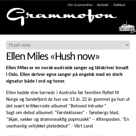
Om Grammofon
Kontakt
Sidekart
Meny
Ellen Miles
«
Hush now
»
Ellen Miles er en norsk-australsk sanger og låtskriver bosatt
i Oslo. Ellen skriver egne sanger på engelsk med en sterk
signatur både i ord og toner.
Ellen hadde sine barneår i Australia før familien flyttet til
Norge og Sandefjord da hun var 13 år. 22 år gammel ga hun ut
det svært kritikerroste albumet “Beloved Intruder”
Sagt om debut albumet: “Førsteklasses” - Tønsbergs blad,
“Skjør, vakker og drømmeaktig popmusikk” – Aftenposten, ”En
usedvanlig vellykket platedebut” - Vårt Land