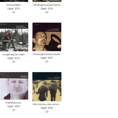
«Ved leirbålet»
«Vandringsmannens beste»
Utgitt: 2019
Utgitt: 2014
CD
CD
«Vandringsmannens beste»
«Sanger jeg har møtt»
Utgitt: 2007
Utgitt: 2013
CD
CD
«Høstdrømmar»
«Her kommer dine arme små»
Utgitt: 2004
Utgitt: 2003
CD
CD