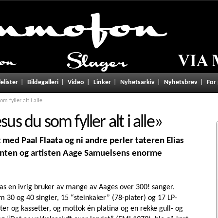
lelister
Bildegalleri
Video
Linker
Nyhetsarkiv
Nyhetsbrev
For
om fyller alt i alle
sus du som fyller alt i alle
»
med Paal Flaata og ni andre perler tateren Elias
kanten og artisten Aage Samuelsens enorme
as en ivrig bruker av mange av Aages over 300! sanger.
 30 og 40 singler, 15 “steinkaker” (78-plater) og 17 LP-
ter og kassetter, og mottok én platina og en rekke gull- og