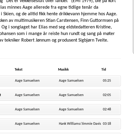
ng “Det er vekkelsesluft over landet” (EMI 1979), ble på kort
lias minnes Aage allerede fra egne tidlige tenår da
a i Skien, og de alltid fikk hente drikkevann hjemme hos Aage.
kken av multimusikeren Stian Carstensen, Finn Guttormsen på
Og i songlaget har Elias med seg eldstedatteren Kristine,
Johansen som i mange år reiste hun rundt og sang på møter
 tekniker Robert Jønnum og produsent Sigbjørn Tveite.
Tekst
Musikk
Tid
Aage Samuelsen
Aage Samuelsen
05:25
t
Aage Samuelsen
Aage Samuelsen
02:05
Aage Samuelsen
Aage Samuelsen
02:48
Aage Samuelsen
Hank Williams/Jimmie Davis
03:18