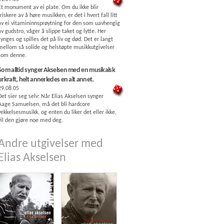
Et monument av ei plate. Om du ikke blir
friskere av å høre musikken, er det i hvert fall litt
av ei vitamininnsprøytning for den som uavhengig
av gudstro, våger å slippe taket og lytte. Her
synges og spilles det på liv og død. Det er langt
mellom så solide og helstøpte musikkutgivelser
som denne.
Som alltid synger Akselsen med en musikalsk
urkraft, helt annerledes en alt annet.
29.08.05
Det sier seg selv: Når Elias Akselsen synger
Aage Samuelsen, må det bli hardcore
vekkelsesmusikk, og enten du liker det eller ikke,
vil den gjøre noe med deg.
Andre utgivelser med
Elias Akselsen