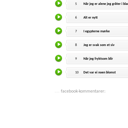
5
Når jeg er alene jeg gråter i bla
6
Alt er nytt
7
I egypterne mørke
8
Jeg er svak som et siv
9
Når jeg fryktsom blir
10
Det var ei noen blomst