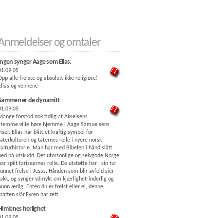
Anmeldelser og omtaler
Ingen synger Aage som Elias.
01.09.05
Opp alle frelste og absolutt ikke religiøse!
Elias og vennene
Sammen er de dynamitt
01.09.05
Mange forstod nok tidlig at Akselsens
stemme ville høre hjemme i Aage Samuelsens
viser. Elias har blitt et kraftig symbol for
taterkulturen og taternes rolle i nyere norsk
kulturhistorie. Man har med Bibelen i hånd slått
ned på utskudd. Det uforsonlige og selvgode Norge
har spilt fariseernes rolle. De utstøtte har i sin tur
funnet frelse i Jesus. Hånden som blir avfeid sier
takk, og synger ydmykt om kjærlighet-inderlig og
bunn ærlig. Enten du er frelst eller ei, denne
kraften slår.Fyren har rett
Himlenes herlighet
01.09.05