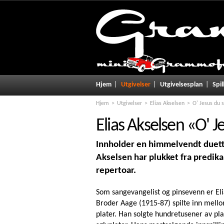
Hjem
Utgivelser
Utgivelsesplan
Spil
Hjem
Utgivelser
Elias Akselsen
O' Jesus du s
Elias Akselsen
«
O' Je
Innholder en himmelvendt duett 
Akselsen har plukket fra predi
repertoar.
Som sangevangelist og pinsevenn er Eli
Broder Aage (1915-87) spilte inn mellom
plater. Han solgte hundretusener av pla