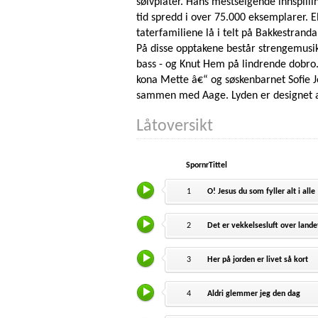
sølvplater. Hans mestselgende innspilli
tid spredd i over 75.000 eksemplarer. E
taterfamiliene lå i telt på Bakkestrand
På disse opptakene består strengemusi
bass - og Knut Hem på lindrende dobro. 
kona Mette â€“ og søskenbarnet Sofie 
sammen med Aage. Lyden er designet av
Låtoversikt
Spornr
Tittel
1
O! Jesus du som fyller alt i alle
2
Det er vekkelsesluft over lande
3
Her på jorden er livet så kort
4
Aldri glemmer jeg den dag