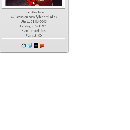
Elias Akselsen
«O' Jesus du som fyller alt i alle»
Utgitt: 01.08-2005
Katalognr: VCD 398
Sjanger: Religiøs
Format: CD
Vår
iTunes
wimp
Platekompaniet
butikk