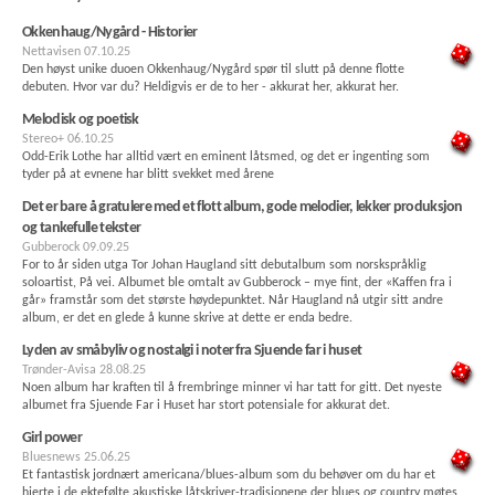
Okkenhaug/Nygård - Historier
Nettavisen
07.10.25
Den høyst unike duoen Okkenhaug/Nygård spør til slutt på denne flotte
debuten. Hvor var du? Heldigvis er de to her - akkurat her, akkurat her.
Melodisk og poetisk
Stereo+
06.10.25
Odd-Erik Lothe har alltid vært en eminent låtsmed, og det er ingenting som
tyder på at evnene har blitt svekket med årene
Det er bare å gratulere med et flott album, gode melodier, lekker produksjon
og tankefulle tekster
Gubberock
09.09.25
For to år siden utga Tor Johan Haugland sitt debutalbum som norskspråklig
soloartist, På vei. Albumet ble omtalt av Gubberock – mye fint, der «Kaffen fra i
går» framstår som det største høydepunktet. Når Haugland nå utgir sitt andre
album, er det en glede å kunne skrive at dette er enda bedre.
Lyden av småbyliv og nostalgi i noter fra Sjuende far i huset
Trønder-Avisa
28.08.25
Noen album har kraften til å frembringe minner vi har tatt for gitt. Det nyeste
albumet fra Sjuende Far i Huset har stort potensiale for akkurat det.
Girl power
Bluesnews
25.06.25
Et fantastisk jordnært americana/blues-album som du behøver om du har et
hjerte i de ektefølte akustiske låtskriver-tradisjonene der blues og country møtes