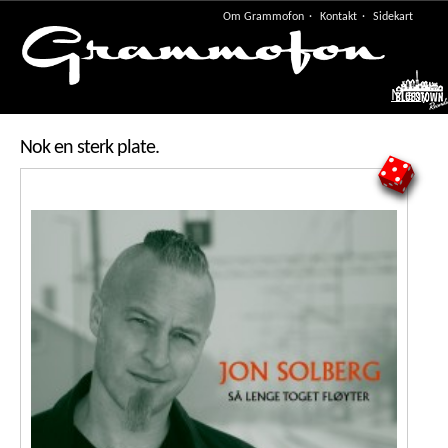
Om Grammofon
Kontakt
Sidekart
Meny
Nok en sterk plate.
5