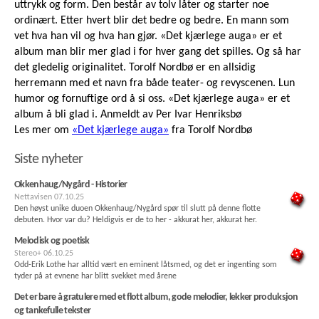
uttrykk og form. Den består av tolv låter og starter noe
ordinært. Etter hvert blir det bedre og bedre. En mann som
vet hva han vil og hva han gjør. «Det kjærlege auga» er et
album man blir mer glad i for hver gang det spilles. Og så har
det gledelig originalitet. Torolf Nordbø er en allsidig
herremann med et navn fra både teater- og revyscenen. Lun
humor og fornuftige ord å si oss. «Det kjærlege auga» er et
album å bli glad i. Anmeldt av Per Ivar Henriksbø
Les mer om
«Det kjærlege auga»
fra Torolf Nordbø
Siste nyheter
Okkenhaug/Nygård - Historier
Nettavisen
07.10.25
Den høyst unike duoen Okkenhaug/Nygård spør til slutt på denne flotte
debuten. Hvor var du? Heldigvis er de to her - akkurat her, akkurat her.
Melodisk og poetisk
Stereo+
06.10.25
Odd-Erik Lothe har alltid vært en eminent låtsmed, og det er ingenting som
tyder på at evnene har blitt svekket med årene
Det er bare å gratulere med et flott album, gode melodier, lekker produksjon
og tankefulle tekster