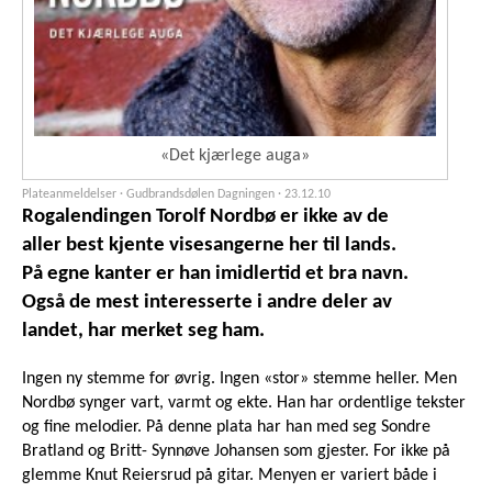
«Det kjærlege auga»
Plateanmeldelser · Gudbrandsdølen Dagningen ·
23.12.10
Rogalendingen Torolf Nordbø er ikke av de
aller best kjente visesangerne her til lands.
På egne kanter er han imidlertid et bra navn.
Også de mest interesserte i andre deler av
landet, har merket seg ham.
Ingen ny stemme for øvrig. Ingen «stor» stemme heller. Men
Nordbø synger vart, varmt og ekte. Han har ordentlige tekster
og fine melodier. På denne plata har han med seg Sondre
Bratland og Britt- Synnøve Johansen som gjester. For ikke på
glemme Knut Reiersrud på gitar. Menyen er variert både i