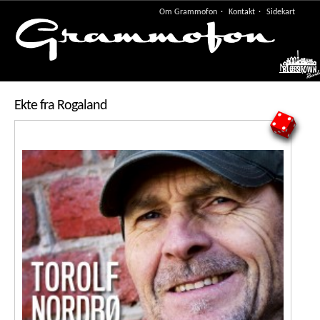
Om Grammofon
Kontakt
Sidekart
Meny
Ekte fra Rogaland
4