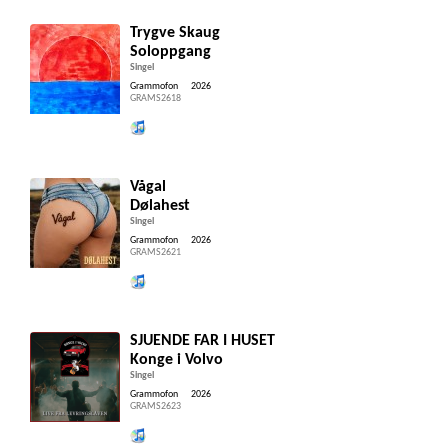
Trygve Skaug
Soloppgang
Singel
Grammofon
2026
GRAMS2618
Lytt og kjøp iTunes
Vågal
Dølahest
Singel
Grammofon
2026
GRAMS2621
Lytt og kjøp iTunes
SJUENDE FAR I HUSET
Konge i Volvo
Singel
Grammofon
2026
GRAMS2623
Lytt og kjøp iTunes