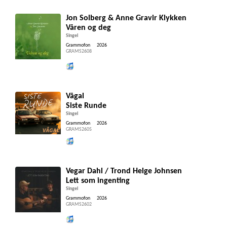
Jon Solberg & Anne Gravir Klykken
Våren og deg
Singel
Grammofon
2026
GRAMS2608
Lytt og kjøp iTunes
Vågal
Siste Runde
Singel
Grammofon
2026
GRAMS2605
Lytt og kjøp iTunes
Vegar Dahl / Trond Helge Johnsen
Lett som ingenting
Singel
Grammofon
2026
GRAMS2602
Lytt og kjøp iTunes