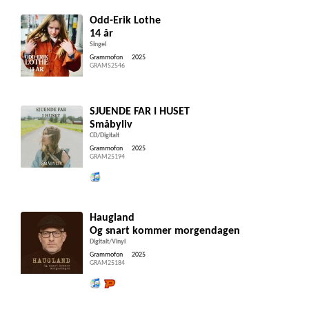
Odd-Erik Lothe
14 år
Singel
Grammofon
2025
GRAMS2546
SJUENDE FAR I HUSET
Småbyliv
CD/Digitalt
Grammofon
2025
GRAM25194
Lytt og kjøp iTunes
Haugland
Og snart kommer morgendagen
Digitalt/Vinyl
Grammofon
2025
GRAM25184
Lytt og kjøp iTunes
Lytt og kjøp hos Platekompaniet