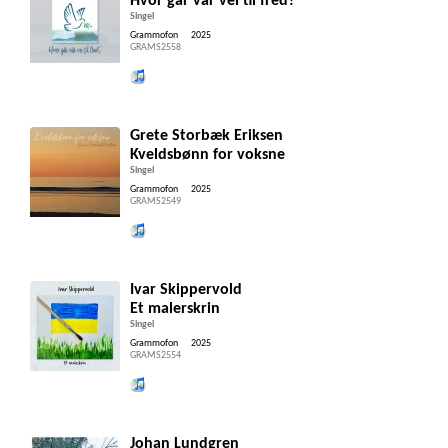
Hvor går vår vei til fred?
Singel
Grammofon
2025
GRAMS2558
Lytt og kjøp iTunes
Grete Storbæk Eriksen
Kveldsbønn for voksne
Singel
Grammofon
2025
GRAMS2549
Lytt og kjøp iTunes
Ivar Skippervold
Et malerskrin
Singel
Grammofon
2025
GRAMS2554
Lytt og kjøp iTunes
Johan Lundgren