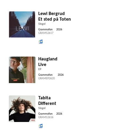
Lewi Bergrud
Et sted på Toten
Singel
Grammofon
2026
GRAMS2617
Lytt og kjøp iTunes
Haugland
Live
EP
Grammofon
2026
GRAMEP2620
Tabita
Different
Singel
Grammofon
2026
GRAMS2616
Lytt og kjøp iTunes