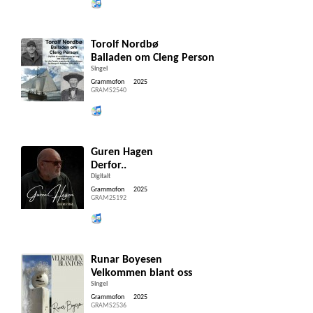
Lytt og kjøp iTunes
Torolf Nordbø
Balladen om Cleng Person
Singel
Grammofon
2025
GRAMS2540
Lytt og kjøp iTunes
Guren Hagen
Derfor..
Digitalt
Grammofon
2025
GRAM25192
Lytt og kjøp iTunes
Runar Boyesen
Velkommen blant oss
Singel
Grammofon
2025
GRAMS2536