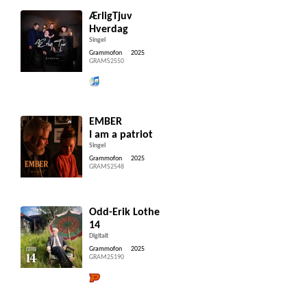
ÆrligTjuv
Hverdag
Singel
Grammofon
2025
GRAMS2550
Lytt og kjøp iTunes
EMBER
I am a patriot
Singel
Grammofon
2025
GRAMS2548
Odd-Erik Lothe
14
Digitalt
Grammofon
2025
GRAM25190
Lytt og kjøp hos Platekompaniet