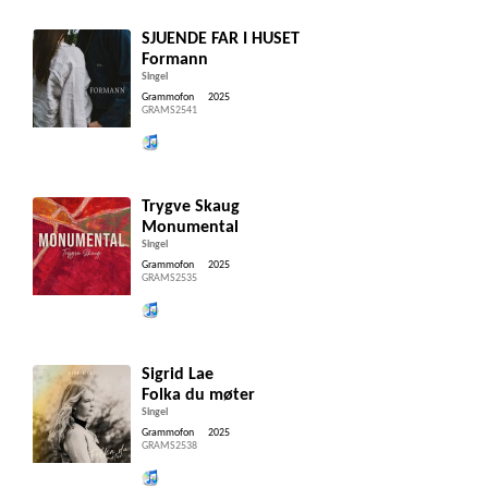
SJUENDE FAR I HUSET
Formann
Singel
Grammofon
2025
GRAMS2541
Lytt og kjøp iTunes
Trygve Skaug
Monumental
Singel
Grammofon
2025
GRAMS2535
Lytt og kjøp iTunes
Sigrid Lae
Folka du møter
Singel
Grammofon
2025
GRAMS2538
Lytt og kjøp iTunes