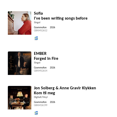
Sofia
I’ve been writing songs before
Singel
Grammofon
2026
GRAMS2612
Lytt og kjøp iTunes
EMBER
Forged in Fire
Singel
Grammofon
2026
GRAMS2614
Jon Solberg & Anne Gravir Klykken
Kom til meg
Digitalt/Vinyl
Grammofon
2026
GRAM26199
Lytt og kjøp iTunes