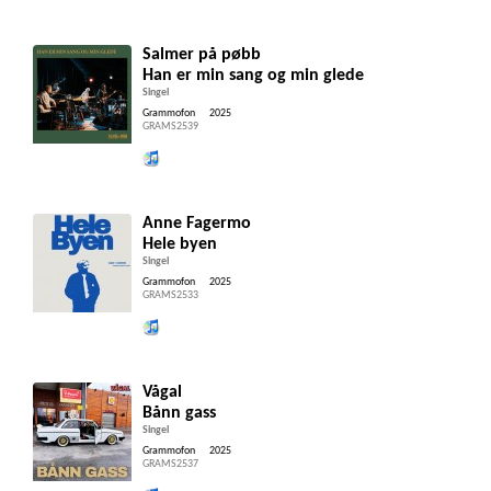
Salmer på pøbb
Han er min sang og min glede
Singel
Grammofon
2025
GRAMS2539
Lytt og kjøp iTunes
Anne Fagermo
Hele byen
Singel
Grammofon
2025
GRAMS2533
Lytt og kjøp iTunes
Vågal
Bånn gass
Singel
Grammofon
2025
GRAMS2537