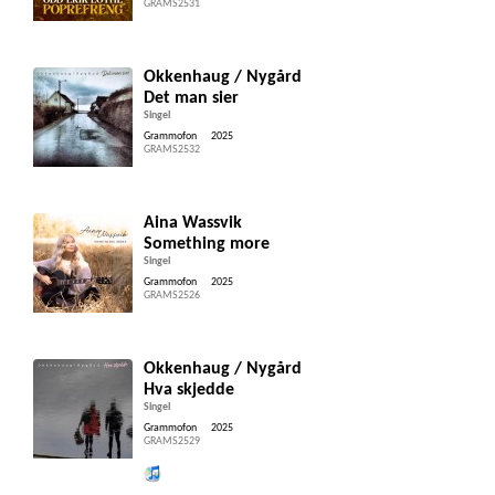
GRAMS2531
Okkenhaug / Nygård
Det man sier
Singel
Grammofon
2025
GRAMS2532
Aina Wassvik
Something more
Singel
Grammofon
2025
GRAMS2526
Okkenhaug / Nygård
Hva skjedde
Singel
Grammofon
2025
GRAMS2529
Lytt og kjøp iTunes