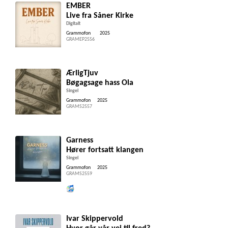
EMBER
Live fra Såner Kirke
Digitalt
Grammofon
2025
GRAMEP2556
ÆrligTjuv
Bøgagsage hass Ola
Singel
Grammofon
2025
GRAMS2557
Garness
Hører fortsatt klangen
Singel
Grammofon
2025
GRAMS2559
Lytt og kjøp iTunes
Ivar Skippervold