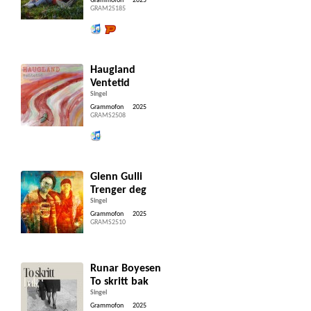
Grammofon
2025
GRAM25185
Lytt og kjøp iTunes
Lytt og kjøp hos Platekompaniet
Haugland
Ventetid
Singel
Grammofon
2025
GRAMS2508
Lytt og kjøp iTunes
Glenn Gulli
Trenger deg
Singel
Grammofon
2025
GRAMS2510
Runar Boyesen
To skritt bak
Singel
Grammofon
2025