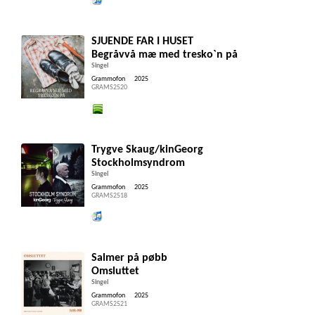
Lytt og kjøp iTunes
SJUENDE FAR I HUSET
Begråvvå mæ med tresko`n på
Singel
Grammofon
2025
GRAMS2520
Lytt og kjøp i Spotify
Trygve Skaug/kinGeorg
Stockholmsyndrom
Singel
Grammofon
2025
GRAMS2518
Lytt og kjøp iTunes
Salmer på pøbb
Omsluttet
Singel
Grammofon
2025
GRAMS2521