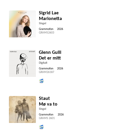
Sigrid Lae
Marionetta
Singel
Grammofon
2026
GRAMS2603
Glenn Gulli
Det er mitt
Digitalt
Grammofon
2026
GRAM26187
Lytt og kjøp iTunes
Staut
Mø va to
Singel
Grammofon
2026
GRAMS 2601
Lytt og kjøp iTunes