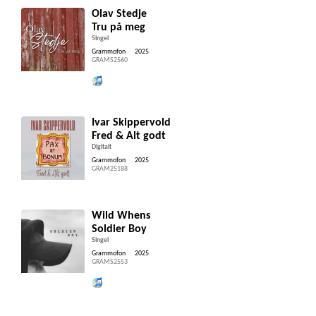
Olav Stedje
Tru på meg
Singel
Grammofon
2025
GRAMS2560
Lytt og kjøp iTunes
Ivar Skippervold
Fred & Alt godt
Digitalt
Grammofon
2025
GRAM25188
Wild Whens
Soldier Boy
Singel
Grammofon
2025
GRAMS2553
Lytt og kjøp iTunes