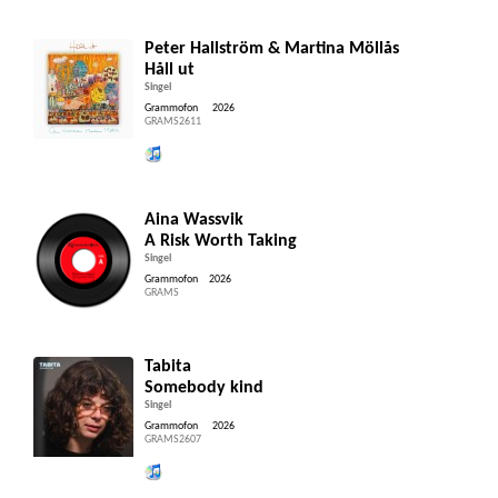
Peter Hallström & Martina Möllås
Håll ut
Singel
Grammofon
2026
GRAMS2611
Lytt og kjøp iTunes
Aina Wassvik
A Risk Worth Taking
Singel
Grammofon
2026
GRAMS
Tabita
Somebody kind
Singel
Grammofon
2026
GRAMS2607
Lytt og kjøp iTunes