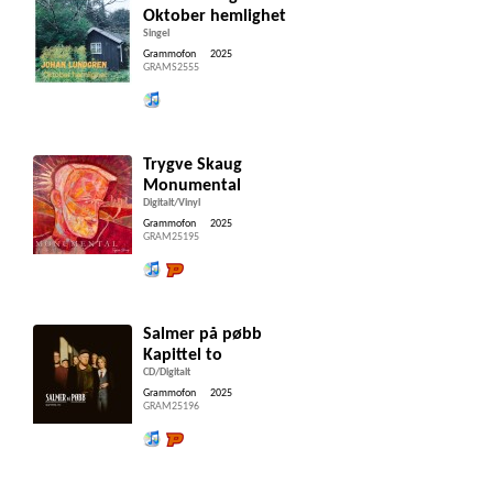
Oktober hemlighet
Singel
Grammofon
2025
GRAMS2555
Lytt og kjøp iTunes
Trygve Skaug
Monumental
Digitalt/Vinyl
Grammofon
2025
GRAM25195
Lytt og kjøp iTunes
Lytt og kjøp hos Platekompaniet
Salmer på pøbb
Kapittel to
CD/Digitalt
Grammofon
2025
GRAM25196
Lytt og kjøp iTunes
Lytt og kjøp hos Platekompaniet