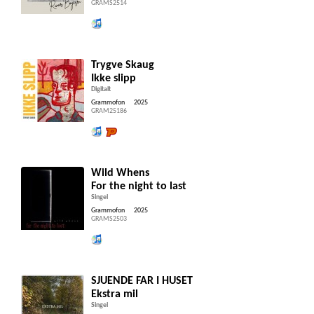
GRAMS2514
Lytt og kjøp iTunes
Trygve Skaug
Ikke slipp
Digitalt
Grammofon
2025
GRAM25186
Lytt og kjøp iTunes
Lytt og kjøp hos Platekompaniet
Wild Whens
For the night to last
Singel
Grammofon
2025
GRAMS2503
Lytt og kjøp iTunes
SJUENDE FAR I HUSET
Ekstra mil
Singel