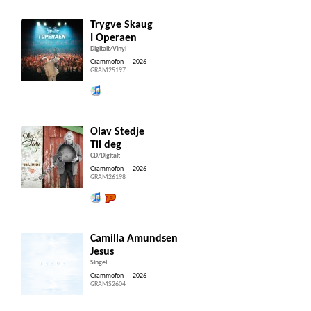
Trygve Skaug
I Operaen
Digitalt/Vinyl
Grammofon
2026
GRAM25197
Lytt og kjøp iTunes
Olav Stedje
Til deg
CD/Digitalt
Grammofon
2026
GRAM26198
Lytt og kjøp iTunes
Lytt og kjøp hos Platekompaniet
Camilla Amundsen
Jesus
Singel
Grammofon
2026
GRAMS2604