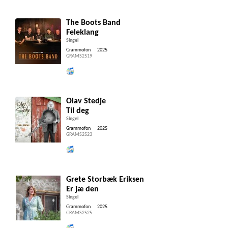
The Boots Band
Feleklang
Singel
Grammofon
2025
GRAMS2519
Lytt og kjøp iTunes
Olav Stedje
Til deg
Singel
Grammofon
2025
GRAMS2523
Lytt og kjøp iTunes
Grete Storbæk Eriksen
Er jæ den
Singel
Grammofon
2025
GRAMS2525