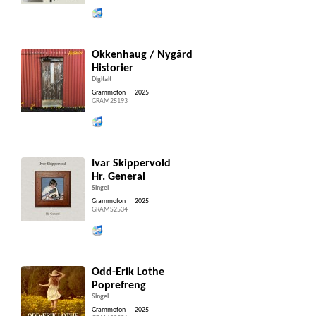
Lytt og kjøp iTunes
Okkenhaug / Nygård
Historier
Digitalt
Grammofon
2025
GRAM25193
Lytt og kjøp iTunes
Ivar Skippervold
Hr. General
Singel
Grammofon
2025
GRAMS2534
Lytt og kjøp iTunes
Odd-Erik Lothe
Poprefreng
Singel
Grammofon
2025