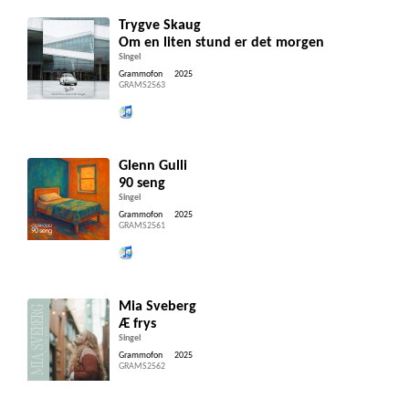
Trygve Skaug
Om en liten stund er det morgen
Singel
Grammofon
2025
GRAMS2563
Lytt og kjøp iTunes
Glenn Gulli
90 seng
Singel
Grammofon
2025
GRAMS2561
Lytt og kjøp iTunes
Mia Sveberg
Æ frys
Singel
Grammofon
2025
GRAMS2562