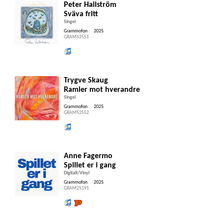
Peter Hallström
Sväva fritt
Singel
Grammofon
2025
GRAMS2551
Lytt og kjøp iTunes
Trygve Skaug
Ramler mot hverandre
Singel
Grammofon
2025
GRAMS2552
Lytt og kjøp iTunes
Anne Fagermo
Spillet er i gang
Digitalt/Vinyl
Grammofon
2025
GRAM25191
Lytt og kjøp iTunes
Lytt og kjøp hos Platekompaniet