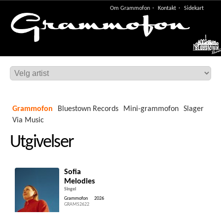
Om Grammofon
Kontakt
Sidekart
Meny
Grammofon
Bluestown Records
Mini-grammofon
Slager
Via Music
Utgivelser
Sofia
Melodies
Singel
Grammofon
2026
GRAMS2622