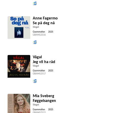
Lytt og kjøp iTunes
Anne Fagermo
Se på deg nå
Singel
Grammofon
2025
GRAMS2516
Lytt og kjøp iTunes
Vågal
Jeg vil ha råd
Singel
Grammofon
2025
GRAMS2517
Lytt og kjøp iTunes
Mia Sveberg
Føggelsangen
Singel
Grammofon
2025
GRAMS2512