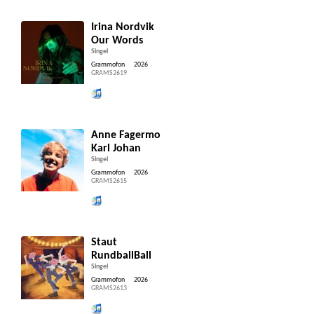
Irina Nordvik
Our Words
Singel
Grammofon
2026
GRAMS2619
Lytt og kjøp iTunes
Anne Fagermo
Karl Johan
Singel
Grammofon
2026
GRAMS2615
Lytt og kjøp iTunes
Staut
RundballBall
Singel
Grammofon
2026
GRAMS2613
Lytt og kjøp iTunes