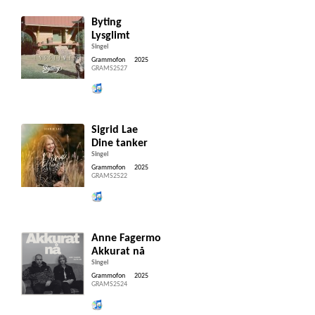
Byting
Lysglimt
Singel
Grammofon
2025
GRAMS2527
Lytt og kjøp iTunes
Sigrid Lae
Dine tanker
Singel
Grammofon
2025
GRAMS2522
Lytt og kjøp iTunes
Anne Fagermo
Akkurat nå
Singel
Grammofon
2025
GRAMS2524
Lytt og kjøp iTunes