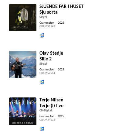
SJUENDE FAR I HUSET
Sju sorta
Singel
Grammofon
2025
GRAMS2542
Lytt og kjøp iTunes
Olav Stedje
Silje 2
Singel
Grammofon
2025
GRAMS2544
Lytt og kjøp iTunes
Terje Nilsen
Terje (i) live
CD/Digitalt
Grammofon
2025
GRAM24173
Lytt og kjøp iTunes