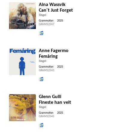
Aina Wassvik
Can´t Just Forget
Singel
Grammofon
2025
GRAMS2547
Lytt og kjøp iTunes
Anne Fagermo
Femåring
Singel
Grammofon
2025
GRAMS2543
Lytt og kjøp iTunes
Glenn Gulli
Fineste han veit
Singel
Grammofon
2025
GRAMS2545
Lytt og kjøp iTunes