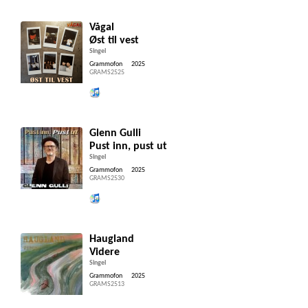
Vågal
Øst til vest
Singel
Grammofon
2025
GRAMS2525
Lytt og kjøp iTunes
Glenn Gulli
Pust inn, pust ut
Singel
Grammofon
2025
GRAMS2530
Lytt og kjøp iTunes
Haugland
Videre
Singel
Grammofon
2025
GRAMS2513