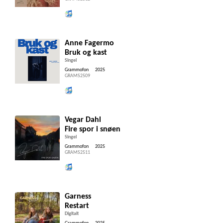
Lytt og kjøp iTunes
Anne Fagermo
Bruk og kast
Singel
Grammofon
2025
GRAMS2509
Lytt og kjøp iTunes
Vegar Dahl
Fire spor i snøen
Singel
Grammofon
2025
GRAMS2511
Lytt og kjøp iTunes
Garness
Restart
Digitalt